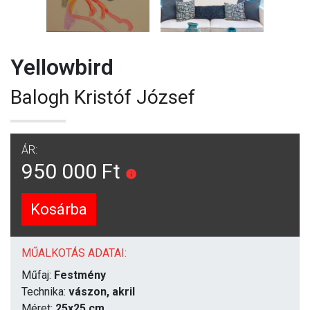
Yellowbird
Balogh Kristóf József
ÁR:
950 000 Ft
Kosárba
MŰALKOTÁS ADATAI:
Műfaj:
Festmény
Technika:
vászon, akril
Méret:
25x25 cm