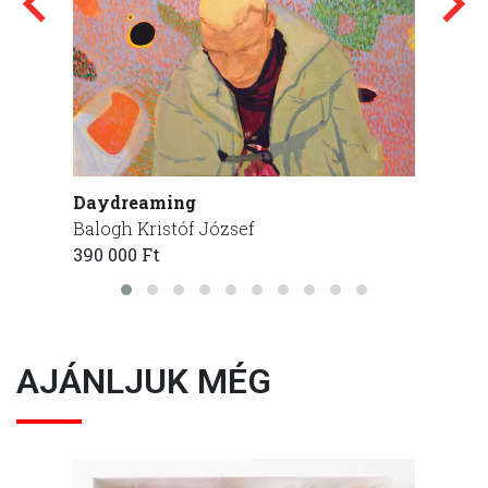
Daydreaming
Zsong
Balogh Kristóf József
Balogh
390 000 Ft
225 00
AJÁNLJUK MÉG