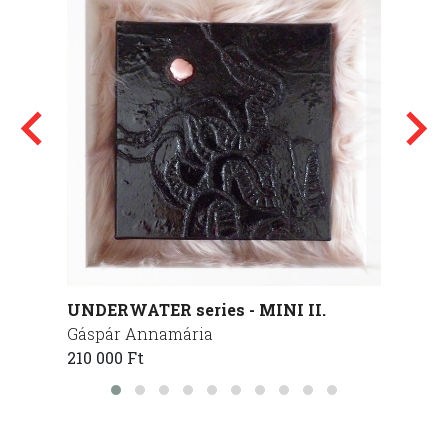
UNDERWATER series - MINI II.
Magnet
Gáspár Annamária
Katona
210 000 Ft
70 000