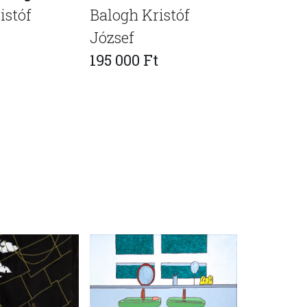
istóf
Balogh Kristóf
intarzi
József
Balogh K
195 000 Ft
József
335 000 