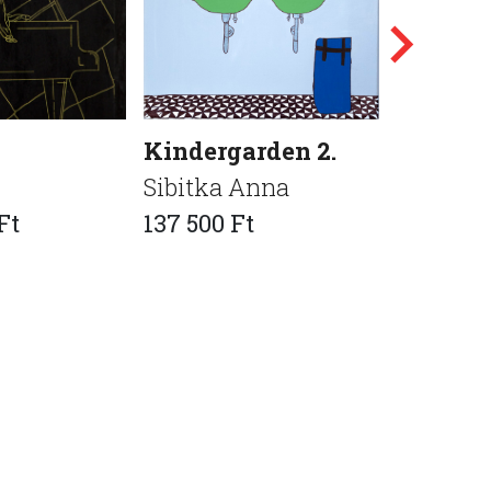
Kindergarden 2.
High di
Sibitka Anna
Füleki K
Ft
137 500 Ft
175 000 