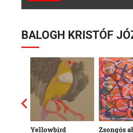
BALOGH KRISTÓF JÓ
Yellowbird
Zsongós a