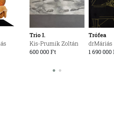
Trio I.
Trófea
más
Kis-Prumik Zoltán
drMáriás
600 000 Ft
1 690 000 