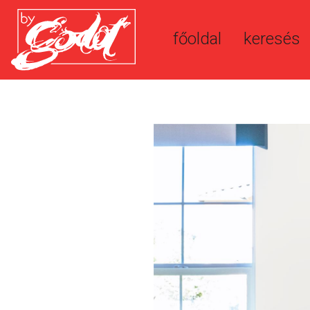
főoldal
keresés