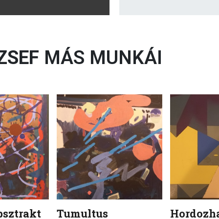
ZSEF
MÁS MUNKÁI
bsztrakt
Tumultus
Hordozha