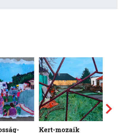
osság-
Kert-mozaik
Kamion