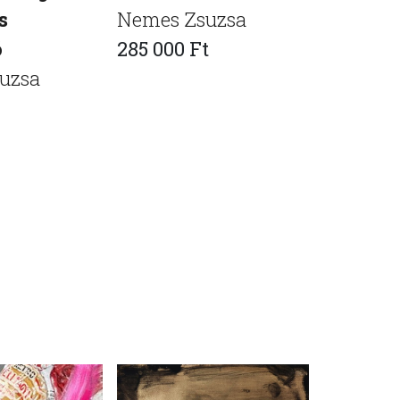
s
Nemes Zsuzsa
találko
ó
285 000 Ft
kisváro
uzsa
Nemes Z
120 000 