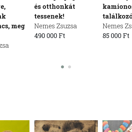
e,
és otthonkát
kamiono
ak
tessenek!
találkoz
ncs, meg
Nemes Zsuzsa
Nemes Zs
490 000 Ft
85 000 Ft
zsa