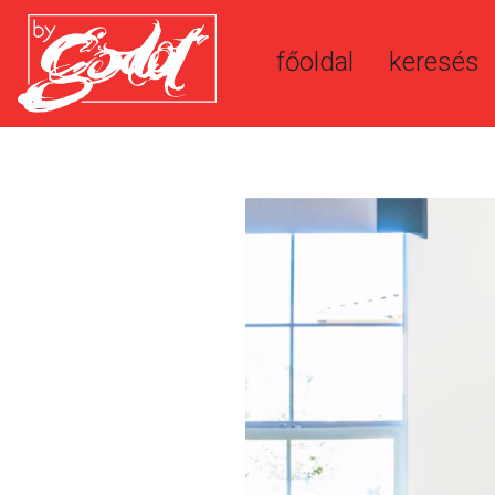
főoldal
keresés