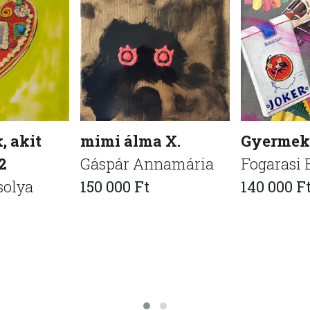
, akit
mimi álma X.
Gyermek-
2
Gáspár Annamária
Fogarasi 
solya
150 000 Ft
140 000 F