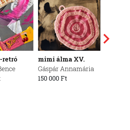
retró
mimi álma XV.
Ég a vá
Bence
Gáspár Annamária
Czár An
t
150 000 Ft
275 000 