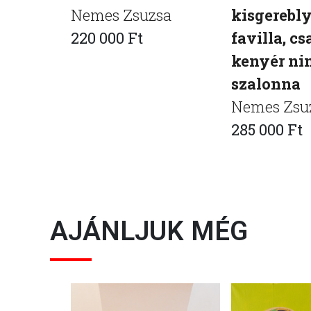
Nemes Zsuzsa
kisgerebly
220 000 Ft
favilla, cs
kenyér ni
szalonna
Nemes Zsu
285 000 Ft
AJÁNLJUK MÉG