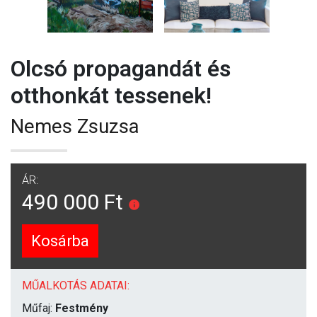
Olcsó propagandát és
otthonkát tessenek!
Nemes Zsuzsa
ÁR:
490 000 Ft
Kosárba
MŰALKOTÁS ADATAI:
Műfaj:
Festmény