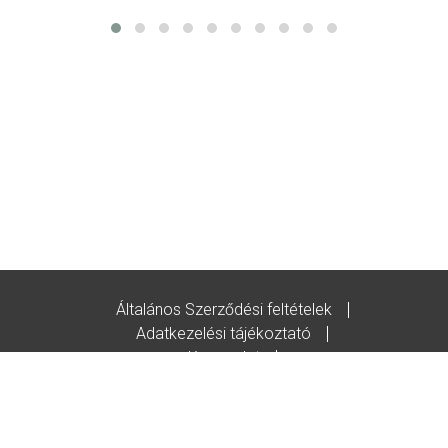
Általános Szerződési feltételek
Adatkezelési tájékoztató
Kapcsolat
Godot-ajándékutalvány feltételek