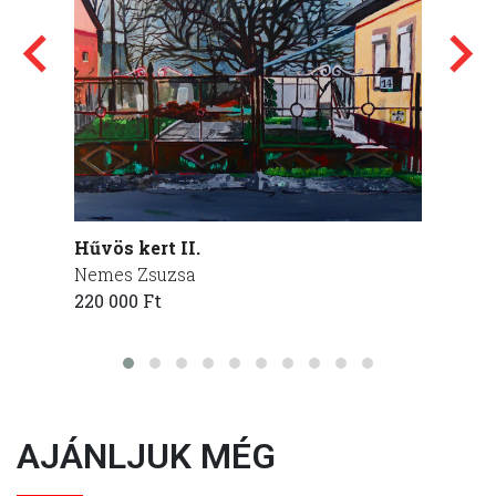
Hűvös kert II.
Van it
Nemes Zsuzsa
kenyé
220 000 Ft
Nemes
285 00
AJÁNLJUK MÉG