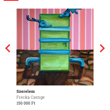
Szerelem
órafej
Frecka Csenge
Daniel
150 000 Ft
290 00