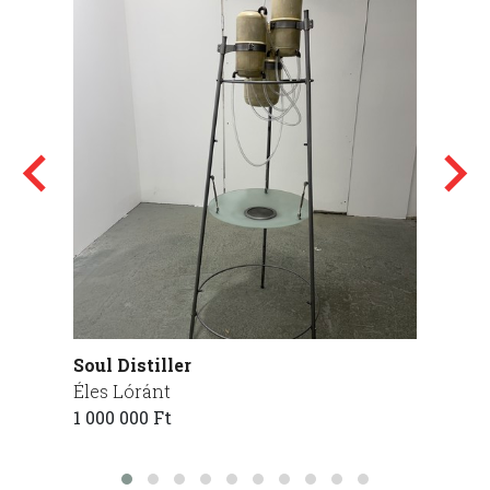
Soul Distiller
Törőd
Éles Lóránt
Lukác
1 000 000 Ft
195 00