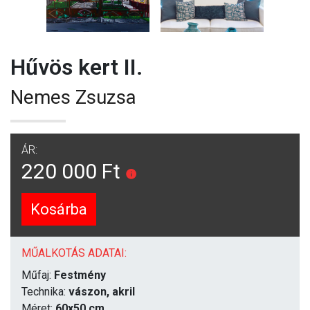
Hűvös kert II.
Nemes Zsuzsa
ÁR:
220 000 Ft
Kosárba
MŰALKOTÁS ADATAI:
Műfaj:
Festmény
Technika:
vászon, akril
Méret:
60x50 cm