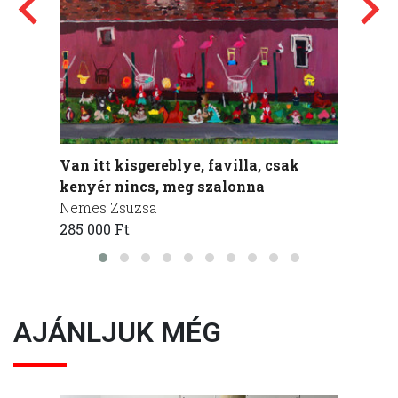
Van itt kisgereblye, favilla, csak
Olcsó
kenyér nincs, meg szalonna
tesse
Nemes Zsuzsa
Nemes
285 000 Ft
490 00
AJÁNLJUK MÉG