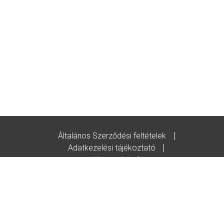
Általános Szerződési feltételek
Adatkezelési tájékoztató
Kapcsolat
Godot-ajándékutalvány feltételek