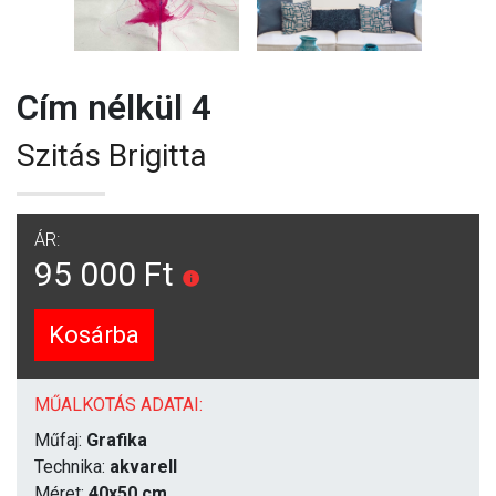
Cím nélkül 4
Szitás Brigitta
ÁR:
95 000 Ft
Kosárba
MŰALKOTÁS ADATAI:
Műfaj:
Grafika
Technika:
akvarell
Méret:
40x50 cm