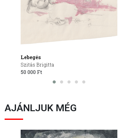
Lebegés
Cím n
Szitás Brigitta
Szitás 
50 000 Ft
50 000
AJÁNLJUK MÉG