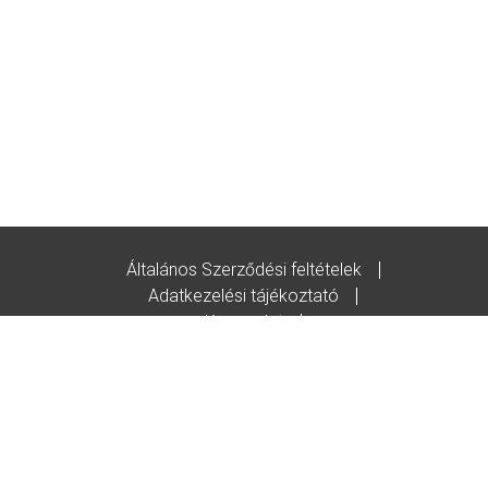
Általános Szerződési feltételek
Adatkezelési tájékoztató
Kapcsolat
Godot-ajándékutalvány feltételek
© Copyright/2020