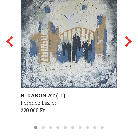
HIDAKON ÁT (II.)
Kuny
Ferencz Eszter
Czudo
220 000 Ft
45 000