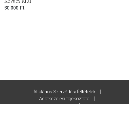
Kovács Kitti
50 000 Ft
Általános Szerződési feltételek
Adatkezelési tájékoztató
Kapcsolat
Godot-ajándékutalvány feltételek