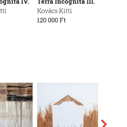
ognita IV.
Terra Incognita III.
Terra In
tti
Kovács Kitti
Kovács K
t
120 000 Ft
120 000 