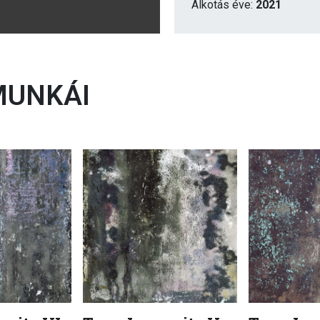
Alkotás éve:
2021
UNKÁI