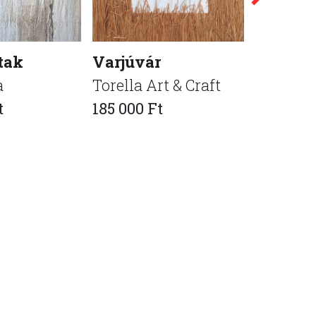
tak
Varjúvár
lizards1
a
Torella Art & Craft
Biró Eri
t
185 000 Ft
35 000 F