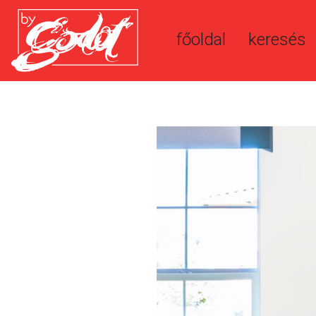
főoldal
keresés