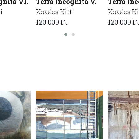
gnita VI.
Terra Incognita V.
Terra Inc
i
Kovács Kitti
Kovács Ki
120 000 Ft
120 000 F