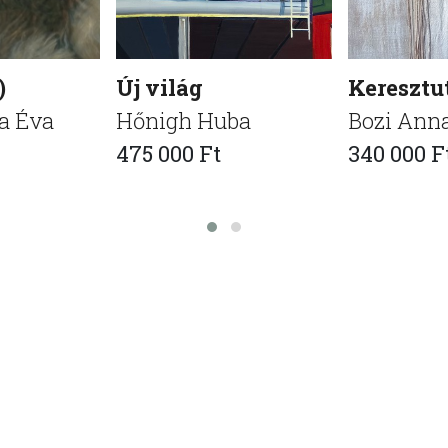
)
Új világ
Keresztu
a Éva
Hőnigh Huba
Bozi Ann
475 000 Ft
340 000 F