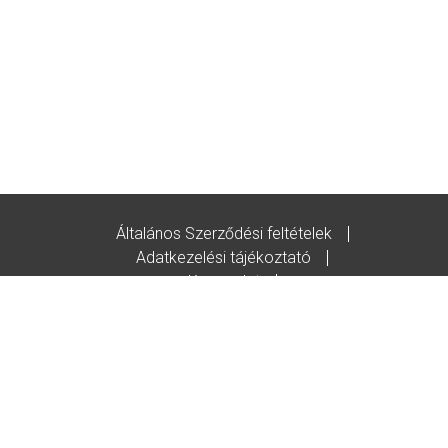
Általános Szerződési feltételek
Adatkezelési tájékoztató
Kapcsolat
Godot-ajándékutalvány feltételek
© Copyright/2020