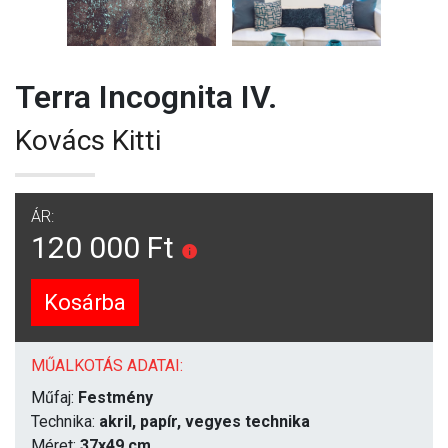
Terra Incognita IV.
Kovács Kitti
ÁR:
120 000 Ft
Kosárba
MŰALKOTÁS ADATAI:
Műfaj:
Festmény
Technika:
akril, papír, vegyes technika
Méret:
37x49 cm