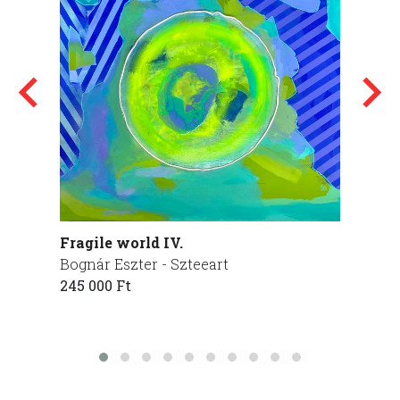
Fragile world IV.
Szent
Bognár Eszter - Szteeart
Réczk
245 000 Ft
200 00