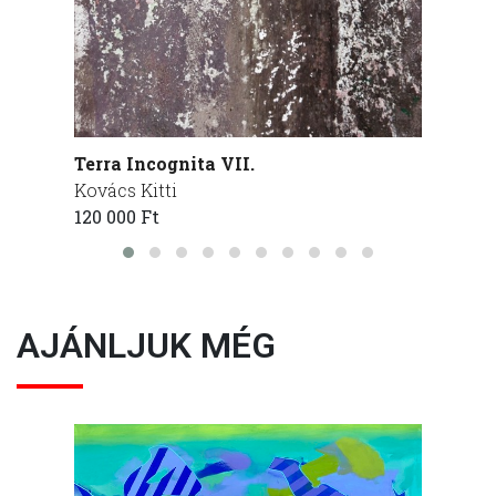
Terra Incognita VII.
Terra 
Kovács Kitti
Kovács
120 000 Ft
120 00
AJÁNLJUK MÉG