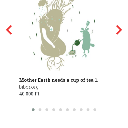
Mother Earth needs a cup of tea 1.
Walkin
bibor.org
Mikác
40 000 Ft
250 00