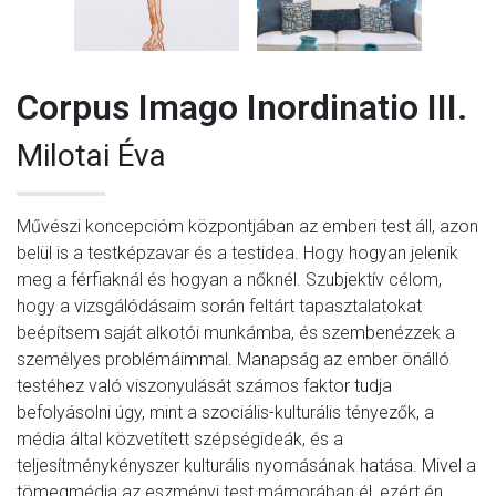
Corpus Imago Inordinatio III.
Milotai Éva
Művészi koncepcióm központjában az emberi test áll, azon
belül is a testképzavar és a testidea. Hogy hogyan jelenik
meg a férfiaknál és hogyan a nőknél. Szubjektív célom,
hogy a vizsgálódásaim során feltárt tapasztalatokat
beépítsem saját alkotói munkámba, és szembenézzek a
személyes problémáimmal. Manapság az ember önálló
testéhez való viszonyulását számos faktor tudja
befolyásolni úgy, mint a szociális-kulturális tényezők, a
média által közvetített szépségideák, és a
teljesítménykényszer kulturális nyomásának hatása. Mivel a
tömegmédia az eszményi test mámorában él, ezért én