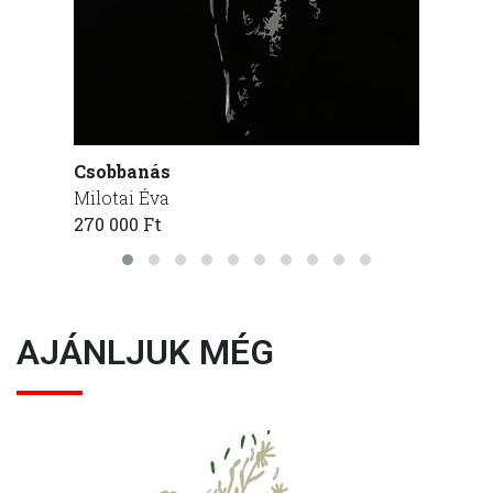
Csobbanás
Csobb
Milotai Éva
Milota
270 000 Ft
285 00
AJÁNLJUK MÉG