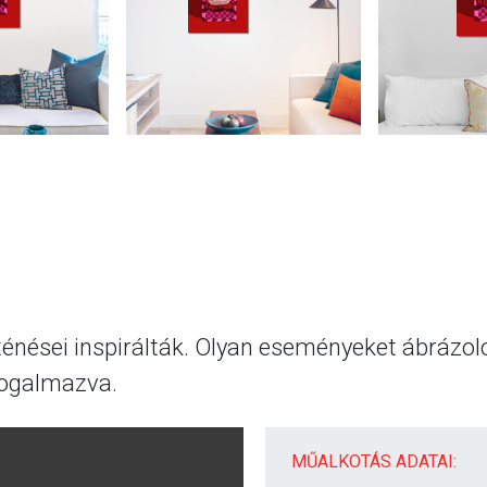
ténései inspirálták. Olyan eseményeket ábrázol
fogalmazva.
MŰALKOTÁS ADATAI: