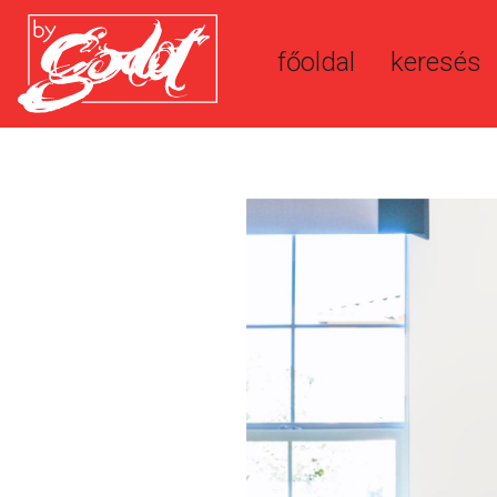
főoldal
keresés