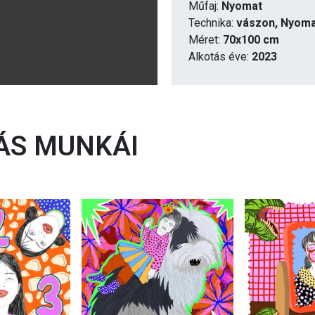
Műfaj:
Nyomat
Technika:
vászon, Nyom
Méret:
70x100 cm
Alkotás éve:
2023
S MUNKÁI