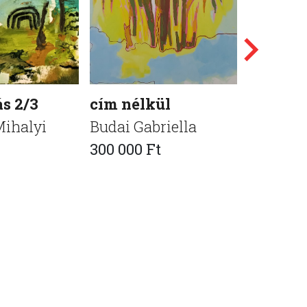
s 2/3
cím nélkül
Cím nél
ihalyi
Budai Gabriella
Simon D
300 000 Ft
110 000 