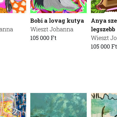
Bobi a lovag kutya
Anya sze
hanna
Wieszt Johanna
legszebb
105 000 Ft
Wieszt J
105 000 Ft