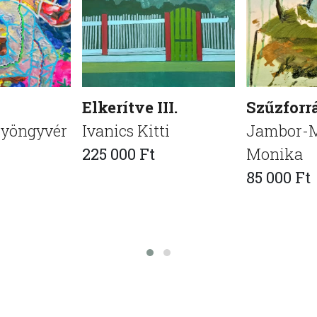
Elkerítve III.
Szűzforrá
Gyöngyvér
Ivanics Kitti
Jambor-M
225 000 Ft
Monika
85 000 Ft