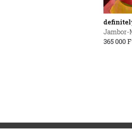
definitel
Jambor-M
365 000 F