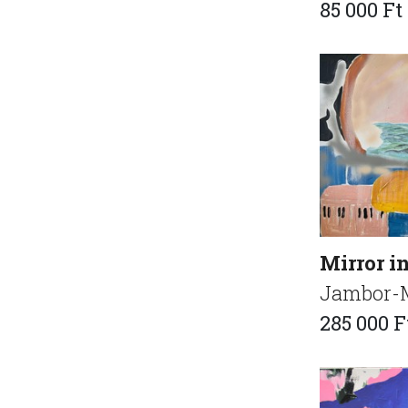
85 000 Ft
Mirror i
Jambor-M
285 000 F