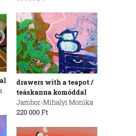
al
drawers with a teapot /
a
teáskanna komóddal
Jambor-Mihalyi Monika
220 000 Ft