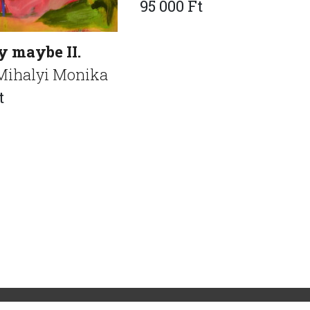
95 000 Ft
y maybe II.
ihalyi Monika
t