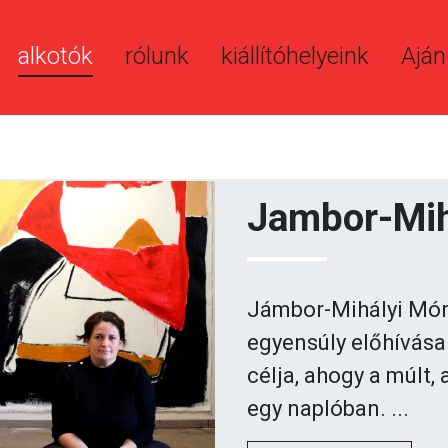
alkotók
rólunk
kiállítóhelyeink
Aján
Jambor-Mih
Jámbor-Mihályi Móni
egyensúly előhívása
célja, ahogy a múlt, 
egy naplóban. ...