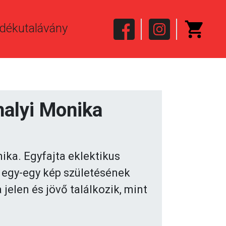
dékutalávány
alyi Monika
ka. Egyfajta eklektikus
 egy-egy kép születésének
a jelen és jövő találkozik, mint