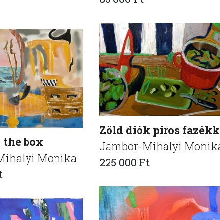
Zöld diók piros fazékk
n the box
Jambor-Mihalyi Monik
ihalyi Monika
225 000 Ft
t