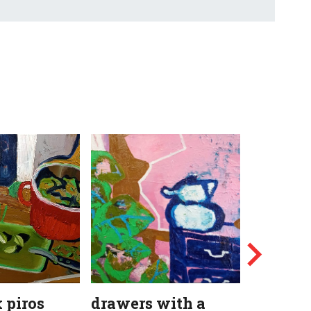
 piros
drawers with a
Szűzfor