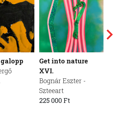
 galopp
Get into nature
Best me
ergő
XVI.
Határ At
t
Bognár Eszter -
650 000 
Szteeart
225 000 Ft