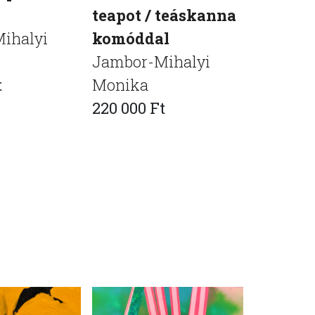
teapot / teáskanna
Jambor-
ihalyi
komóddal
Monika
Jambor-Mihalyi
85 000 F
t
Monika
220 000 Ft