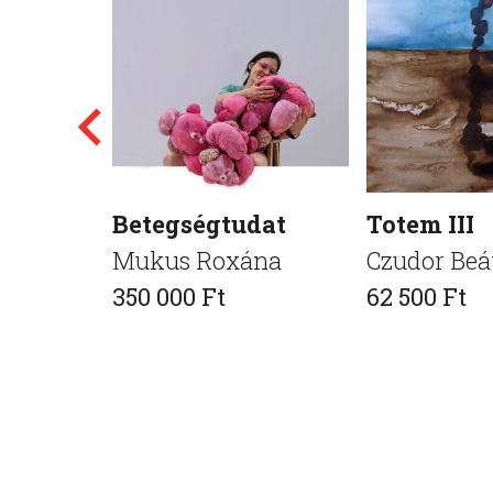
Betegségtudat
Totem III
Mukus Roxána
Czudor Beá
350 000 Ft
62 500 Ft