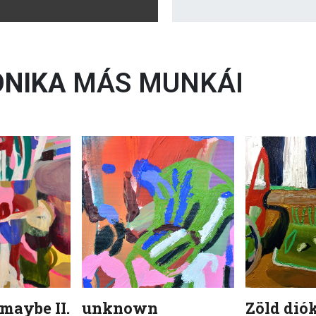
ONIKA
MÁS MUNKÁI
 maybe II.
unknown
Zöld diók