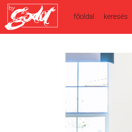
főoldal
keresés