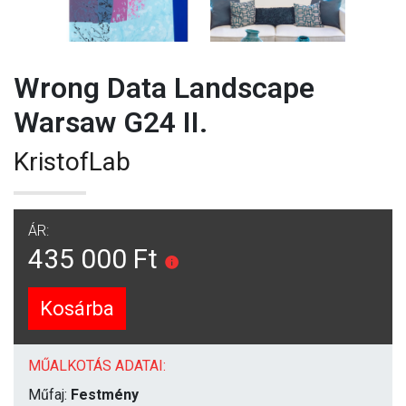
Wrong Data Landscape
Warsaw G24 II.
KristofLab
ÁR:
435 000 Ft
Kosárba
MŰALKOTÁS ADATAI:
Műfaj:
Festmény