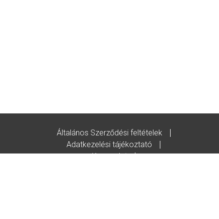
Általános Szerződési feltételek
Adatkezelési tájékoztató
Kapcsolat
Godot-ajándékutalvány feltételek