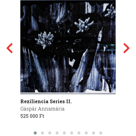
Reziliencia Series II.
Vìz
Gáspár Annamária
Bozi 
525 000 Ft
220 00