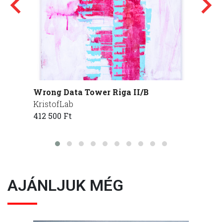
Wrong Data Tower Riga II/B
Wrong
KristofLab
Kristo
412 500 Ft
412 50
AJÁNLJUK MÉG