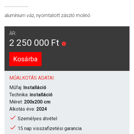
alumínium váz, nyomtatott zászló molinó
ÁR:
2 250 000 Ft
Kosárba
MŰALKOTÁS ADATAI:
Műfaj:
Installáció
Technika:
installáció
Méret:
200x200 cm
Alkotás éve:
2024
Személyes átvétel
15 nap visszafizetési garancia