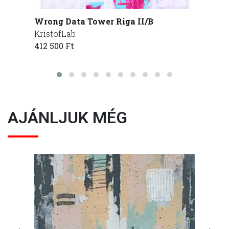
Wrong Data Tower Riga II/B
Wrong
KristofLab
Kristo
412 500 Ft
412 50
AJÁNLJUK MÉG