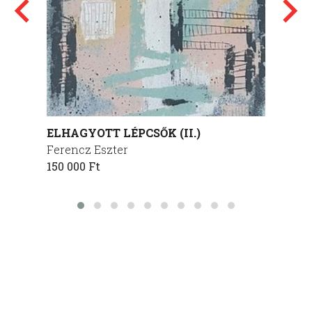
ELHAGYOTT LÉPCSŐK (II.)
Wrong
Ferencz Eszter
Khark
150 000 Ft
Kristo
770 00