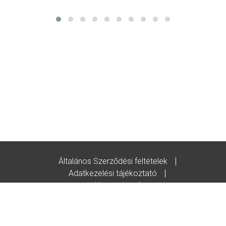
Általános Szerződési feltételek
Adatkezelési tájékoztató
Kapcsolat
Godot-ajándékutalvány feltételek