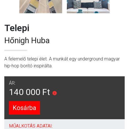
Telepi
Hőnigh Huba
A felemelő telepi élet. A munkát egy underground magyar
hip-hop boritó inspirálta.
ÁR:
140 000 Ft
Kosárba
MŰALKOTÁS ADATAI: