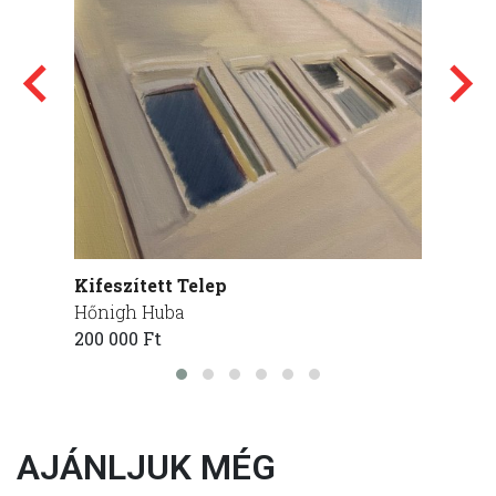
Kifeszített Telep
Lentrő
Hőnigh Huba
Hőnig
200 000 Ft
200 00
AJÁNLJUK MÉG