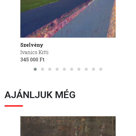
Szelvény
Parap
Ivanics Kitti
Ivanics
345 000 Ft
200 00
AJÁNLJUK MÉG