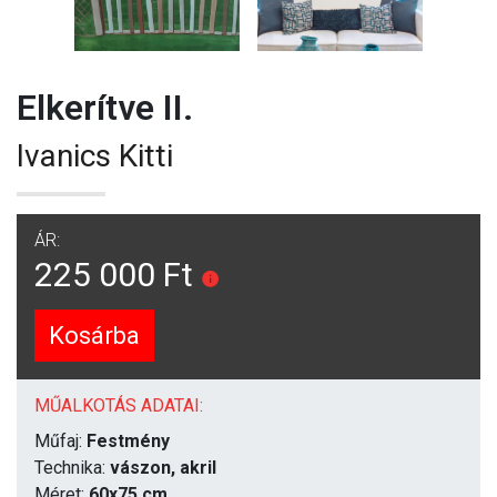
Elkerítve II.
Ivanics Kitti
ÁR:
225 000 Ft
Kosárba
MŰALKOTÁS ADATAI:
Műfaj:
Festmény
Technika:
vászon, akril
Méret:
60x75 cm