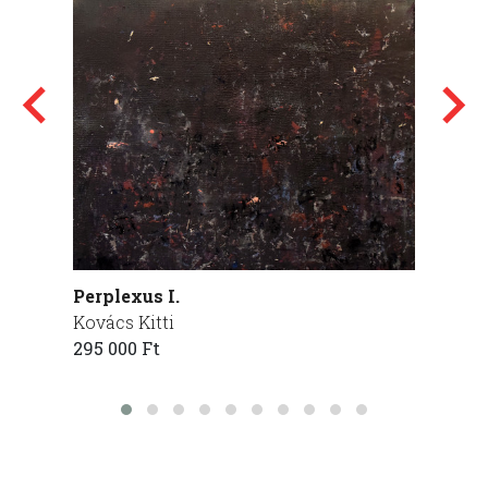
Perplexus I.
TÜKRÖ
Kovács Kitti
MACS
295 000 Ft
Ferenc
285 00