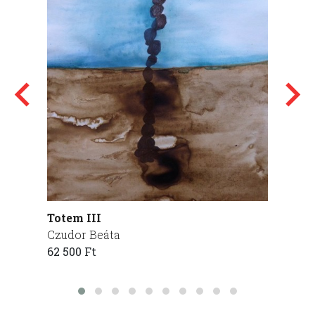
Totem III
Kortár
Czudor Beáta
drMár
62 500 Ft
800 00