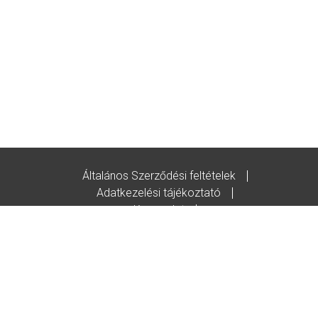
Általános Szerződési feltételek
Adatkezelési tájékoztató
Kapcsolat
Godot-ajándékutalvány feltételek
© Copyright/2020