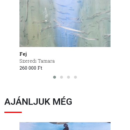
Fej
Köd
Szeredi Tamara
Szere
260 000 Ft
275 00
AJÁNLJUK MÉG