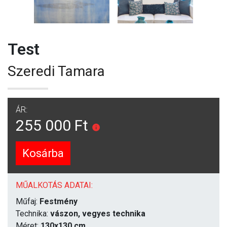
Test
Szeredi Tamara
ÁR:
255 000 Ft
Kosárba
MŰALKOTÁS ADATAI:
Műfaj:
Festmény
Technika:
vászon, vegyes technika
Méret:
130x130 cm