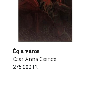
Ég a város
Czár Anna Csenge
275 000 Ft