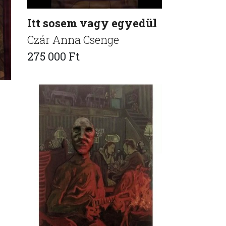
Itt sosem vagy egyedül
Czár Anna Csenge
275 000 Ft