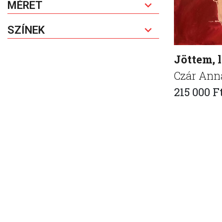
MÉRET
SZÍNEK
Jöttem, 
Czár Ann
215 000 F