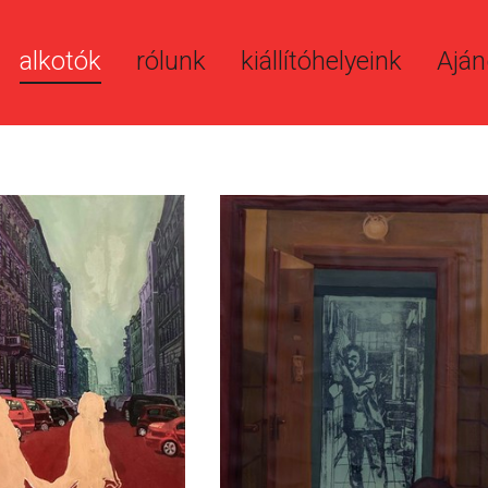
alkotók
rólunk
kiállítóhelyeink
Aján