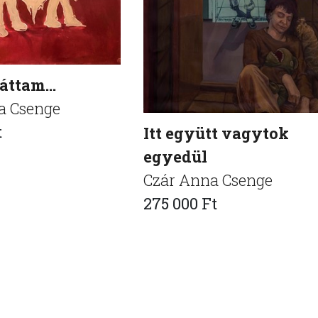
láttam…
a Csenge
t
Itt együtt vagytok
egyedül
Czár Anna Csenge
275 000 Ft