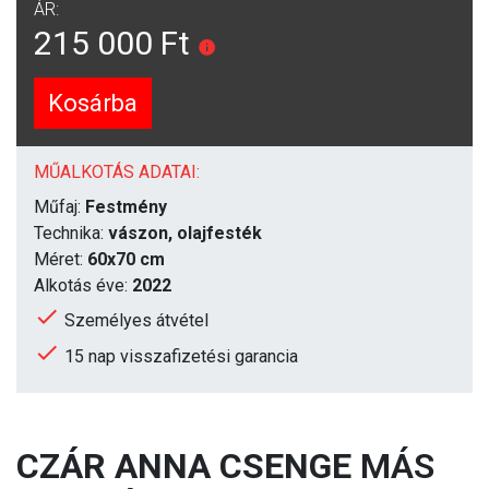
ÁR:
215 000 Ft
Kosárba
MŰALKOTÁS ADATAI:
Műfaj:
Festmény
Technika:
vászon, olajfesték
Méret:
60x70 cm
Alkotás éve:
2022
Személyes átvétel
15 nap visszafizetési garancia
CZÁR ANNA CSENGE
MÁS