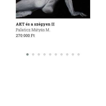
AKT és a szégyen II
finálé
Palaticz Mátyás M.
Ignácz
270 000 Ft
240 00