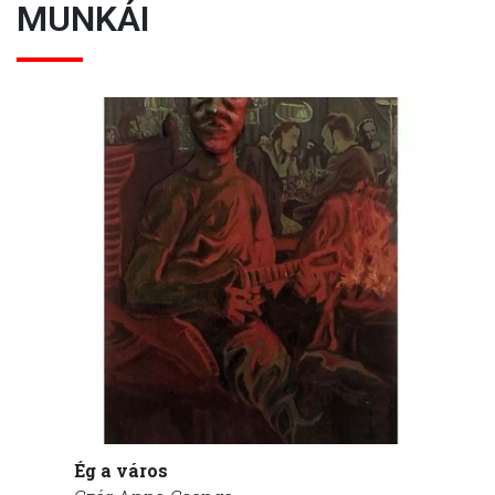
MUNKÁI
Ég a város
Itt s