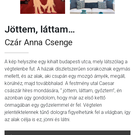
Jöttem, láttam…
Czár Anna Csenge
A kép helyszíne egy kihalt budapesti utca, mely látszólag a
végtelenbe fut. A házak díszletszerűen sorakoznak egymás
mellett, és az alak, aki csupán egy mozgó árnyék, megáll,
körülnéz, majd továbbhalad. A festmény utal Caesar
császár híres mondására, “ jöttem, láttam, győztem”, én
azonban úgy gondolom, hogy már az első kettő
önmagában egy győzelemmel ér fel. Végtelen
jelentéktelennek tűnő dologra figyelhetünk fel a világban, így
az alak célja is ez, jönni és látni.