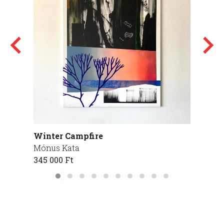
Winter Campfire
boszo
Mónus Kata
Lakó 
345 000 Ft
70 000