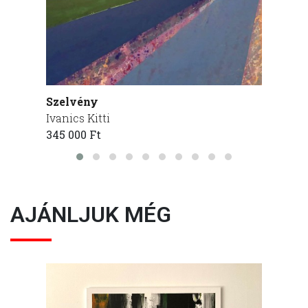
Szelvény
Parap
Ivanics Kitti
Ivanics
345 000 Ft
200 00
AJÁNLJUK MÉG