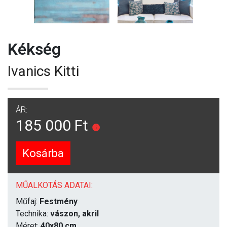
Kékség
Ivanics Kitti
ÁR:
185 000 Ft
Kosárba
MŰALKOTÁS ADATAI:
Műfaj:
Festmény
Technika:
vászon, akril
Méret:
40x80 cm