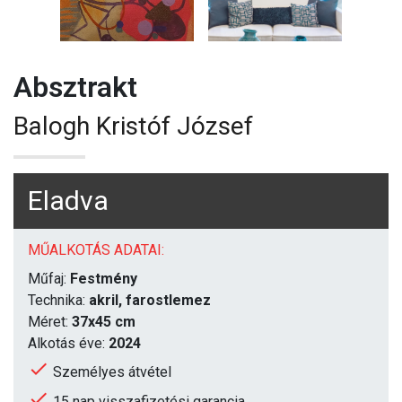
Absztrakt
Balogh Kristóf József
Eladva
MŰALKOTÁS ADATAI:
Műfaj:
Festmény
Technika:
akril, farostlemez
Méret:
37x45 cm
Alkotás éve:
2024
Személyes átvétel
15 nap visszafizetési garancia