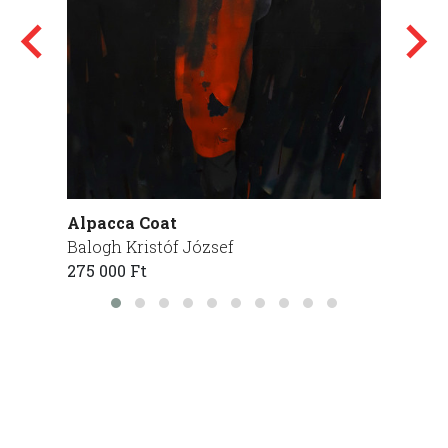
Alpacca Coat
Az els
Balogh Kristóf József
Alex
275 000 Ft
350 00