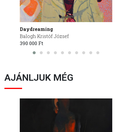
Daydreaming
Yello
Balogh Kristóf József
Balogh
390 000 Ft
950 00
AJÁNLJUK MÉG