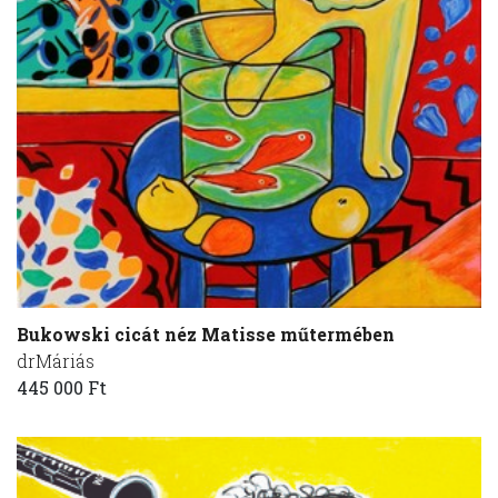
Bukowski cicát néz Matisse műtermében
drMáriás
445 000 Ft