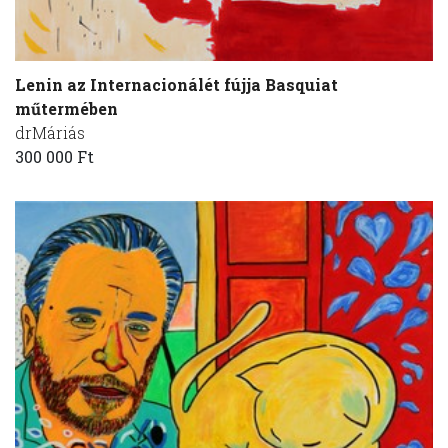
Lenin az Internacionálét fújja Basquiat
műtermében
drMáriás
300 000 Ft