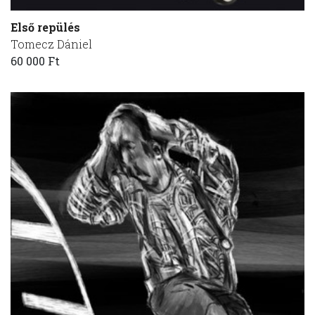
Első repülés
Tomecz Dániel
60 000 Ft