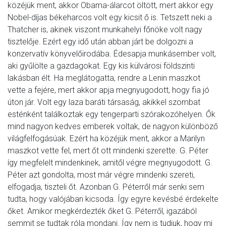
közéjük ment, akkor Obama-álarcot öltött, mert akkor egy
Nobel-díjas békeharcos volt egy kicsit ő is. Tetszett neki a
Thatcher is, akinek viszont munkahelyi főnöke volt nagy
tisztelője. Ezért egy idő után abban járt be dolgozni a
konzervatív könyvelőirodába. Édesapja munkásember volt,
aki gyűlölte a gazdagokat. Egy kis külvárosi földszinti
lakásban élt. Ha meglátogatta, rendre a Lenin maszkot
vette a fejére, mert akkor apja megnyugodott, hogy fia jó
úton jár. Volt egy laza baráti társaság, akikkel szombat
esténként találkoztak egy tengerparti szórakozóhelyen. Ők
mind nagyon kedves emberek voltak, de nagyon különböző
világfelfogásúak. Ezért ha közéjük ment, akkor a Marilyn
maszkot vette fel, mert őt ott mindenki szerette. G. Péter
így megfelelt mindenkinek, amitől végre megnyugodott. G.
Péter azt gondolta, most már végre mindenki szereti,
elfogadja, tiszteli őt. Azonban G. Péterről már senki sem
tudta, hogy valójában kicsoda. Így egyre kevésbé érdekelte
őket. Amikor megkérdezték őket G. Péterről, igazából
semmit se tudtak róla mondani. Így nem is tudjuk, hogy mi