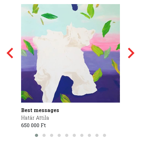
Best messages
Ezt ak
Határ Attila
G. Sza
650 000 Ft
95 000