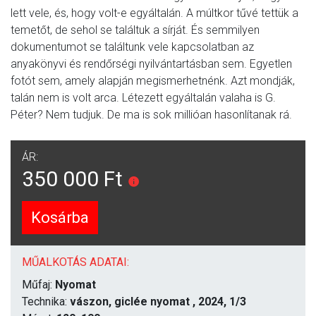
lett vele, és, hogy volt-e egyáltalán. A múltkor tűvé tettük a
temetőt, de sehol se találtuk a sírját. És semmilyen
dokumentumot se találtunk vele kapcsolatban az
anyakönyvi és rendőrségi nyilvántartásban sem. Egyetlen
fotót sem, amely alapján megismerhetnénk. Azt mondják,
talán nem is volt arca. Létezett egyáltalán valaha is G.
Péter? Nem tudjuk. De ma is sok millióan hasonlítanak rá.
ÁR:
350 000 Ft
Kosárba
MŰALKOTÁS ADATAI:
Műfaj:
Nyomat
Technika:
vászon, giclée nyomat , 2024, 1/3