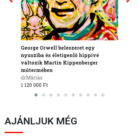
George Orwell beleszeret egy
Bukow
nyusziba és életigenlő hippivé
műte
változik Martin Kippenberger
drMár
műtermében
445 00
drMáriás
1 120 000 Ft
AJÁNLJUK MÉG