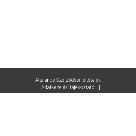
Általános Szerződési feltételek
Adatkezelési tájékoztató
Kapcsolat
Godot-ajándékutalvány feltételek