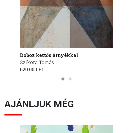
Doboz kettős árnyékkal
Nyugo
Szikora Tamás
Sziko
620 000 Ft
370 00
AJÁNLJUK MÉG