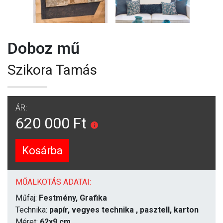
Doboz mű
Szikora Tamás
ÁR:
620 000 Ft
Kosárba
MŰALKOTÁS ADATAI:
Műfaj:
Festmény, Grafika
Technika:
papír, vegyes technika , pasztell, karton
Méret:
62x9 cm