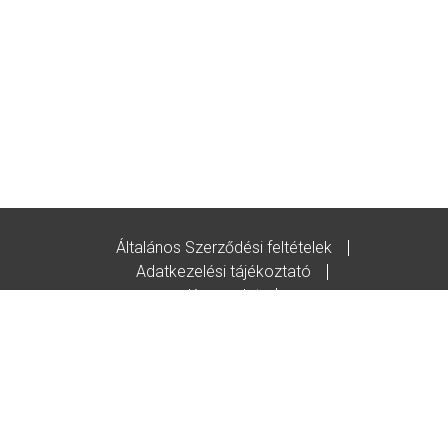
Általános Szerződési feltételek
Adatkezelési tájékoztató
Kapcsolat
Godot-ajándékutalvány feltételek
© Copyright/2020