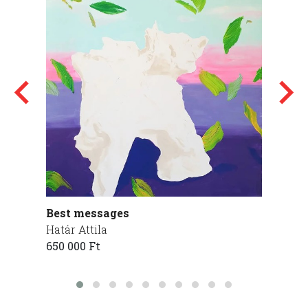
Best messages
Blind
Határ Attila
Kajdel
650 000 Ft
95 000