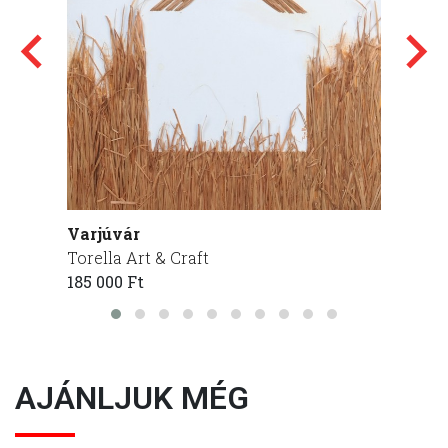
Varjúvár
Egy au
Torella Art & Craft
Torell
185 000 Ft
185 00
AJÁNLJUK MÉG