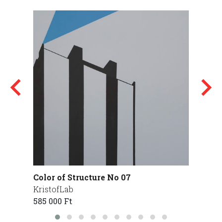
Color of Structure No 07
Sanzon
KristofLab
Szilág
585 000 Ft
360 00