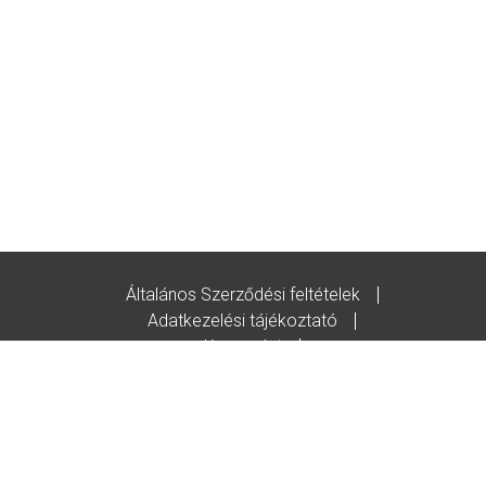
Általános Szerződési feltételek
Adatkezelési tájékoztató
Kapcsolat
Godot-ajándékutalvány feltételek