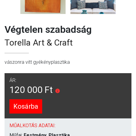
Végtelen szabadság
Torella Art & Craft
vászonra vitt gyékényplasztika
ÁR:
120 000 Ft
Kosárba
MŰALKOTÁS ADATAI:
Műfaj:
Festmény, Plasztika