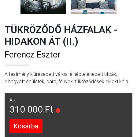
TÜKRÖZŐDŐ HÁZFALAK -
HIDAKON ÁT (II.)
Ferencz Eszter
A festmény kiüresedett város, elnéptelenedett utcák,
elhagyott épületek, pára, fények, tükröződések eklektikája.
ÁR:
310 000 Ft
Kosárba