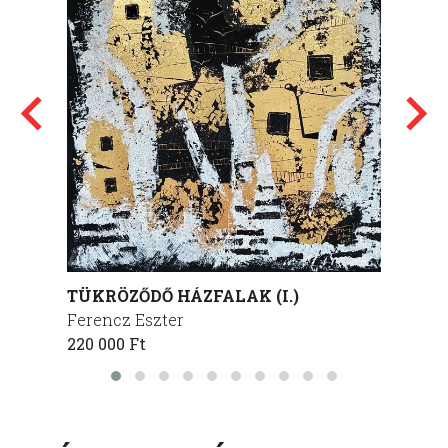
TÜKRÖZŐDŐ HÁZFALAK (I.)
TÜKRÖ
Ferencz Eszter
Ferenc
220 000 Ft
220 00