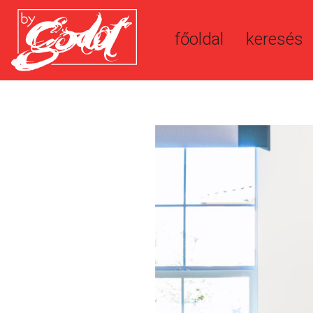
főoldal
keresés