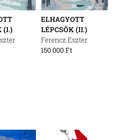
OTT
ELHAGYOTT
ELHAG
(I.)
LÉPCSŐK (II.)
SIKÁT
szter
Ferencz Eszter
Ferencz 
150 000 Ft
275 000 