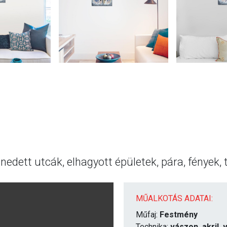
nedett utcák, elhagyott épületek, pára, fények,
MŰALKOTÁS ADATAI:
Műfaj:
Festmény
Technika:
vászon, akril,