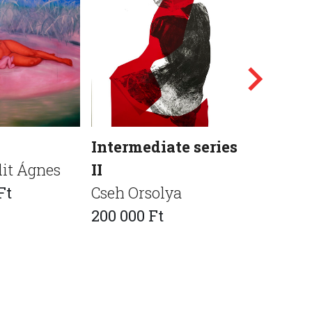
Intermediate series
INVER
dit Ágnes
II
PHOTO
Ft
Cseh Orsolya
Éles Lór
200 000 Ft
1 200 00