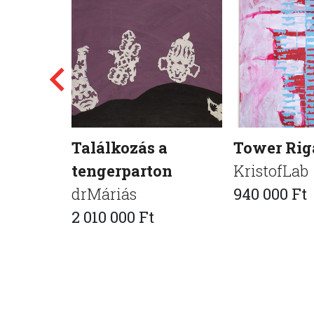
Találkozás a
Tower Riga
tengerparton
KristofLab
drMáriás
940 000 Ft
2 010 000 Ft