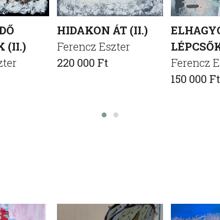
DŐ
HIDAKON ÁT (II.)
ELHAGY
(II.)
Ferencz Eszter
LÉPCSŐK 
zter
220 000 Ft
Ferencz E
150 000 Ft