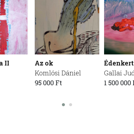
 II
Az ok
Édenkert
Komlósi Dániel
Gallai Ju
95 000 Ft
1 500 000 