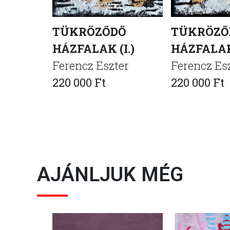
TÜKRÖZŐDŐ
TÜKRÖZŐ
HÁZFALAK (I.)
HÁZFALAK 
Ferencz Eszter
Ferencz Es
220 000 Ft
220 000 Ft
AJÁNLJUK MÉG