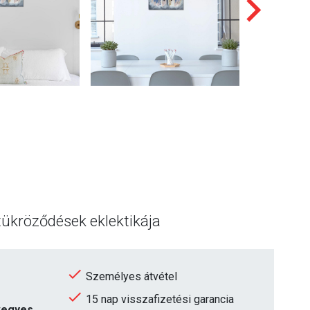
 tükröződések eklektikája
Személyes átvétel
15 nap visszafizetési garancia
 vegyes