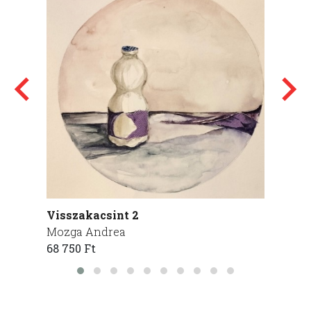
Visszakacsint 2
mimi 
Mozga Andrea
Gáspá
68 750 Ft
150 00