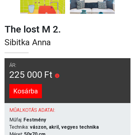
The lost M 2.
Sibitka Anna
ÁR:
225 000 Ft
Kosárba
MŰALKOTÁS ADATAI:
Műfaj:
Festmény
Technika:
vászon, akril, vegyes technika
Méret:
50x70 cm