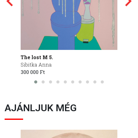
The lost M 5.
The lo
Sibitka Anna
Sibitk
300 000 Ft
225 00
AJÁNLJUK MÉG