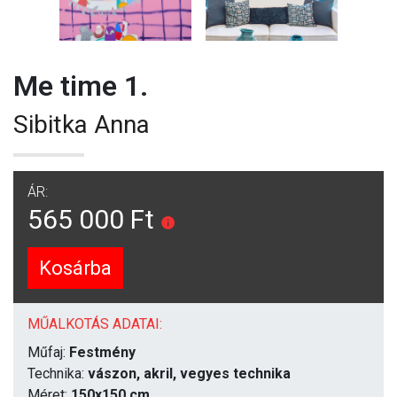
Me time 1.
Sibitka Anna
ÁR:
565 000 Ft
Kosárba
MŰALKOTÁS ADATAI:
Műfaj:
Festmény
Technika:
vászon, akril, vegyes technika
Méret:
150x150 cm