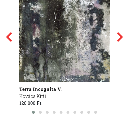
Terra Incognita V.
Elmos
Kovács Kitti
Nagy M
120 000 Ft
120 00