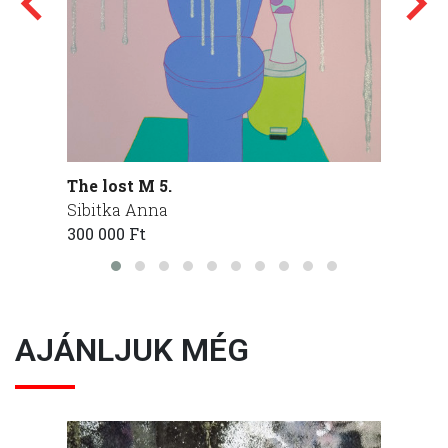
The lost M 5.
The lo
Sibitka Anna
Sibitk
300 000 Ft
225 00
AJÁNLJUK MÉG