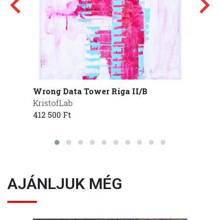
Wrong Data Tower Riga II/B
Wrong
KristofLab
Kristo
412 500 Ft
412 50
AJÁNLJUK MÉG