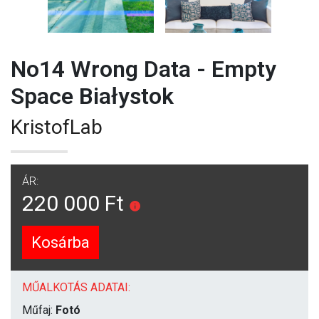
No14 Wrong Data - Empty
Space Białystok
KristofLab
ÁR:
220 000 Ft
Kosárba
MŰALKOTÁS ADATAI:
Műfaj:
Fotó