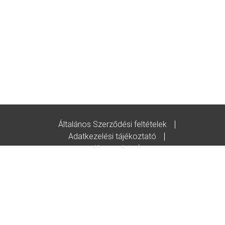
Általános Szerződési feltételek
Adatkezelési tájékoztató
Kapcsolat
Godot-ajándékutalvány feltételek
© Copyright/2020