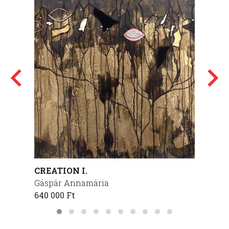
CREATION I.
PROTE
Gáspár Annamária
Gáspá
640 000 Ft
300 00