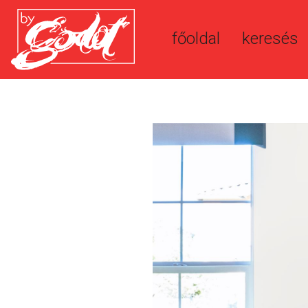
főoldal
keresés