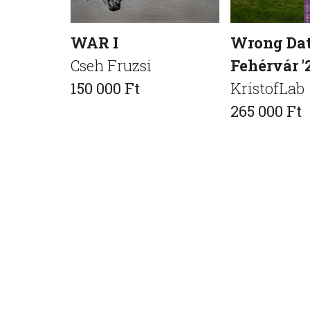
WAR I
Wrong Da
Cseh Fruzsi
Fehérvár '
150 000 Ft
KristofLab
265 000 Ft