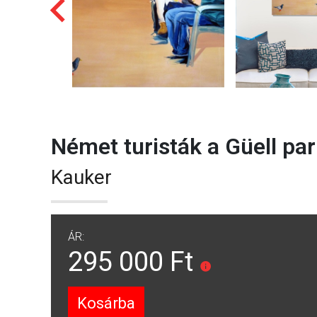
Német turisták a Güell pa
Kauker
ÁR:
295 000 Ft
Kosárba