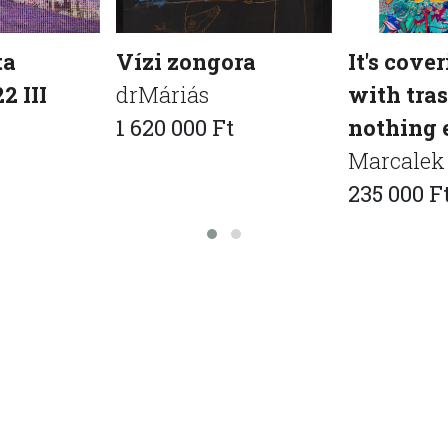
ta
Vízi zongora
It's cove
22 III
drMáriás
with tras
1 620 000 Ft
nothing 
Marcalek
235 000 F