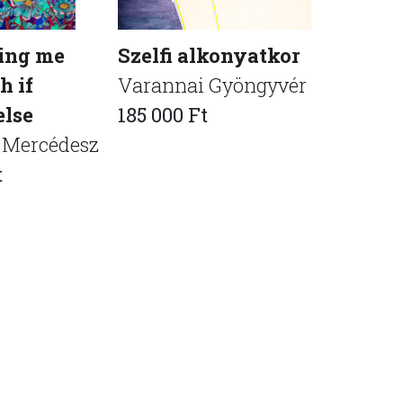
ring me
Szelfi alkonyatkor
szürkül
h if
Varannai Gyöngyvér
Kis-Pru
else
185 000 Ft
500 000 
 Mercédesz
t