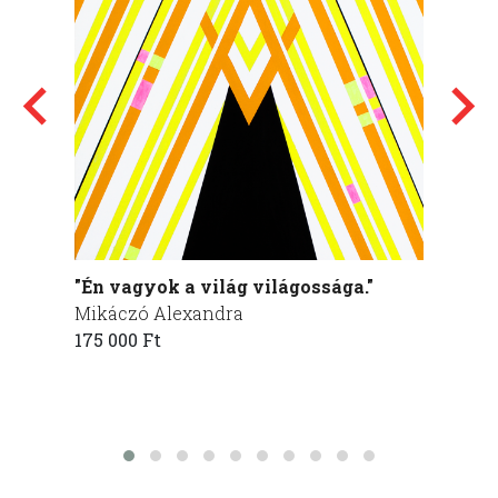
"Én vagyok a világ világossága."
"De ak
Mikáczó Alexandra
én ad
175 000 Ft
szomja
forrás
Mikác
175 00