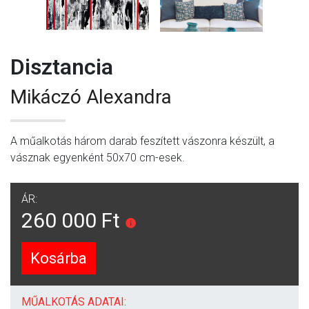
Disztancia
Mikáczó Alexandra
A műalkotás három darab feszített vászonra készült, a
vásznak egyenként 50x70 cm-esek.
ÁR:
260 000 Ft
Kosárba
MŰALKOTÁS ADATAI: