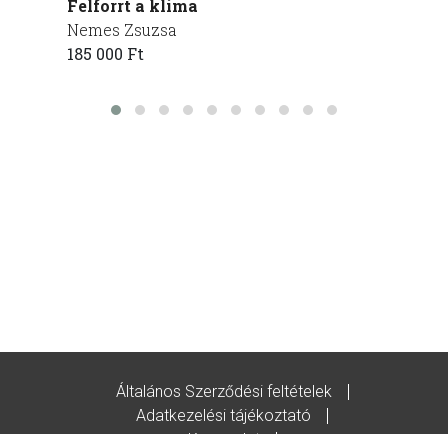
Felforrt a klíma
Ebéd
Nemes Zsuzsa
drMár
185 000 Ft
1 582 
Általános Szerződési feltételek
Adatkezelési tájékoztató
Kapcsolat