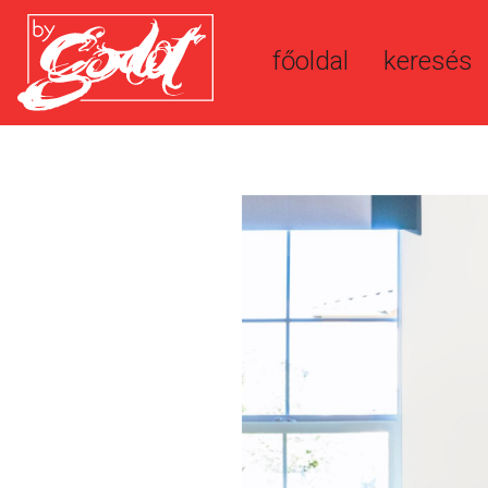
főoldal
keresés