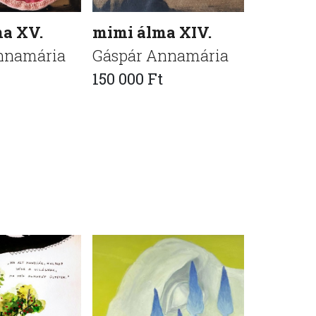
a XV.
mimi álma XIV.
mimi ál
nnamária
Gáspár Annamária
Gáspár 
150 000 Ft
150 000 