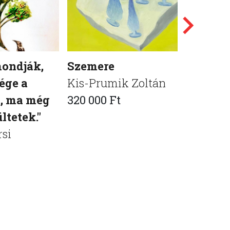
mondják,
Szemere
Tárgyas
ége a
Kis-Prumik Zoltán
Maczák 
, ma még
320 000 Ft
475 000 
ltetek."
rsi