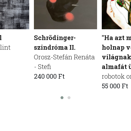
l
Schrödinger-
"Ha azt 
lint
szindróma II.
holnap v
Orosz-Stefán Renáta
világnak
- Stefi
almafát ü
240 000 Ft
robotok o
55 000 Ft