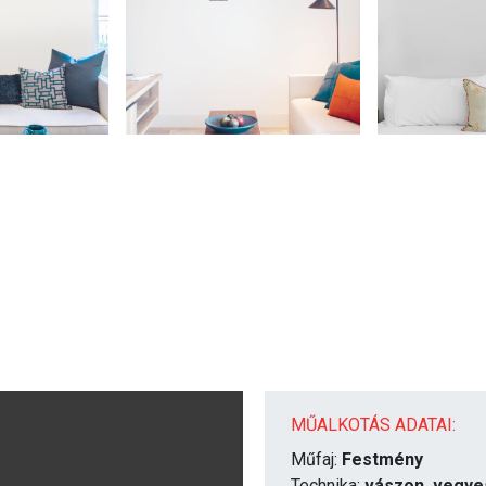
MŰALKOTÁS ADATAI:
Műfaj:
Festmény
Technika:
vászon, vegye