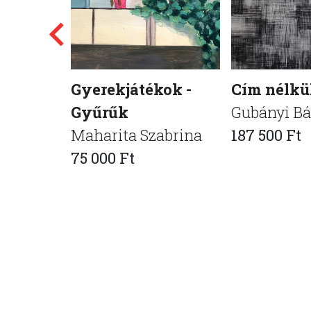
Gyerekjátékok -
Cím nélkü
Gyűrűk
Gubányi Bá
Maharita Szabrina
187 500 Ft
75 000 Ft