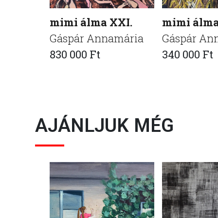
mimi álma XXI.
mimi álma
Gáspár Annamária
Gáspár An
830 000 Ft
340 000 Ft
AJÁNLJUK MÉG