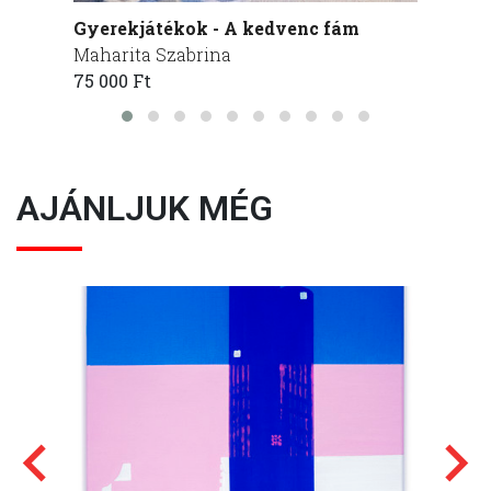
Gyerekjátékok - A kedvenc fám
Gyere
Maharita Szabrina
Mahari
75 000 Ft
75 000
AJÁNLJUK MÉG