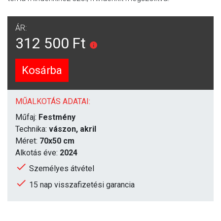
ÁR:
312 500 Ft
Kosárba
MŰALKOTÁS ADATAI:
Műfaj:
Festmény
Technika:
vászon, akril
Méret:
70x50 cm
Alkotás éve:
2024
Személyes átvétel
15 nap visszafizetési garancia