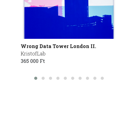
Wrong Data Tower London II.
Elfojt
KristofLab
Lakó 
365 000 Ft
75 000