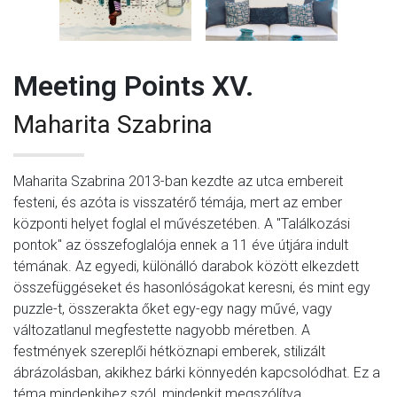
Meeting Points XV.
Maharita Szabrina
Maharita Szabrina 2013-ban kezdte az utca embereit
festeni, és azóta is visszatérő témája, mert az ember
központi helyet foglal el művészetében. A "Találkozási
pontok" az összefoglalója ennek a 11 éve útjára indult
témának. Az egyedi, különálló darabok között elkezdett
összefüggéseket és hasonlóságokat keresni, és mint egy
puzzle-t, összerakta őket egy-egy nagy művé, vagy
változatlanul megfestette nagyobb méretben. A
festmények szereplői hétköznapi emberek, stilizált
ábrázolásban, akikhez bárki könnyedén kapcsolódhat. Ez a
téma mindenkihez szól, mindenkit megszólítva.