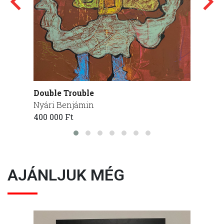
Double Trouble
Mr Str
Nyári Benjámin
Nyári
400 000 Ft
400 00
AJÁNLJUK MÉG