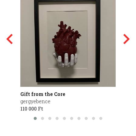
Gift from the Core
Tárgy
gergyebence
Maczá
110 000 Ft
300 00