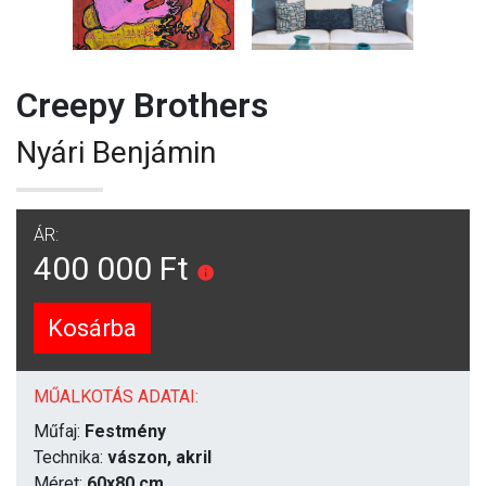
Creepy Brothers
Nyári Benjámin
ÁR:
400 000 Ft
Kosárba
MŰALKOTÁS ADATAI:
Műfaj:
Festmény
Technika:
vászon, akril
Méret:
60x80 cm