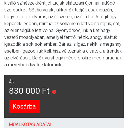
kiváló színészekként jól tudják eljátszani újonnan adódó
szerepüket. Sőt ha valaki, akkor ők tudják csak igazán,
hogy mi is az elvárás, az új szerep, az új ruha. A régit úgy
képesek ledobni, mintha az soha nem lett volna rajtuk, sőt,
az ellenségüké lett volna. Gyönyörködjünk a két nagy
vezető mosolyában, amellyel fentről nézik, ahogy alattuk
igazodik a sok-sok ember. Bár az is igaz, nekik is megannyi
esetben igazodniuk kell, hisz változnak a divatok, a trendek,
az elvárások. De ők valahogy mégis örökre megmaradnak
a mi vérbeli divatdiktátoraink.
ÁR:
830 000 Ft
Kosárba
MŰALKOTÁS ADATAI: