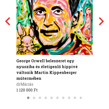
George Orwell beleszeret egy
Bukow
nyusziba és életigenlő hippivé
műte
változik Martin Kippenberger
drMár
műtermében
445 00
drMáriás
1 120 000 Ft