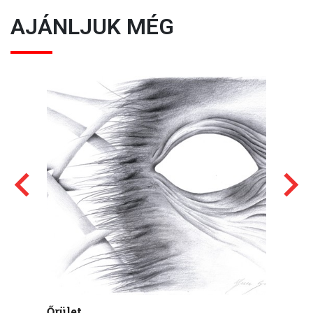
AJÁNLJUK MÉG
Őrület
Interm