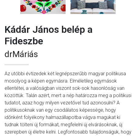
Kádár János belép a
Fideszbe
drMáriás
Az utóbbi évtizedek két legnépszerűbb magyar politikusa
mosolyog a képen egymásra. Elméletileg egymások
ellentétei, a valóságban viszont sok-sok hasonlóság van
közöttük. Talán azért, mert a nép határozza meg a politikusi
tudatot, azaz hogy milyen vezetővel tud azonosulni? A
politikusoknak van egy csodálatos képessége, hogy
időnként folyékony halmazállapotba vágva magukat ki
tudnak tölteni új formákat, megfelelni új elvárásoknak, új
szerepben új életre kelni. Legfontosabb tulajdonságuk, hogy