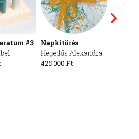
eratum #3
Napkitörés
Machin
bel
Hegedűs Alexandra
Éles Lór
t
425 000 Ft
1 000 00