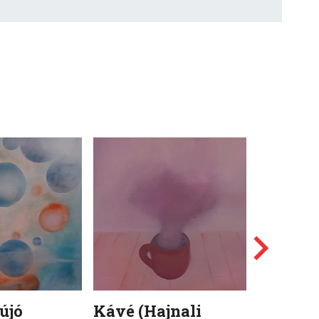
újó
Kávé (Hajnali
Tejes (H