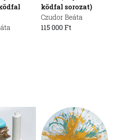
ködfal
ködfal sorozat)
ködfal 
Czudor Beáta
Czudor 
áta
115 000 Ft
115 000 