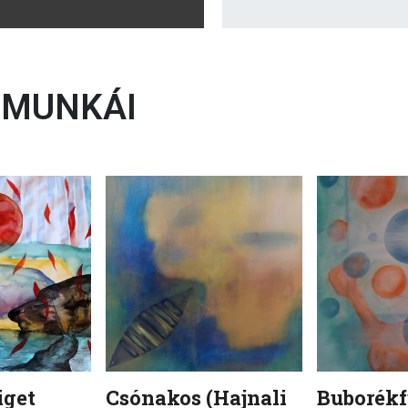
MUNKÁI
iget
Csónakos (Hajnali
Buborékf