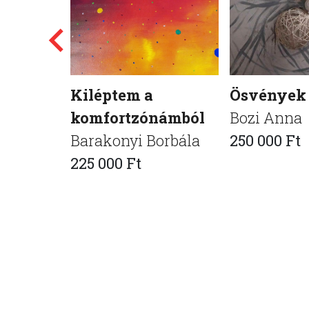
Kiléptem a
Ösvények
komfortzónámból
Bozi Anna
Barakonyi Borbála
250 000 Ft
225 000 Ft