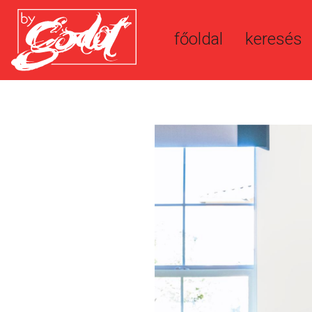
főoldal
keresés