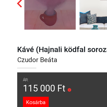
Kávé (Hajnali ködfal soroz
Czudor Beáta
ÁR:
115 000 Ft
Kosárba