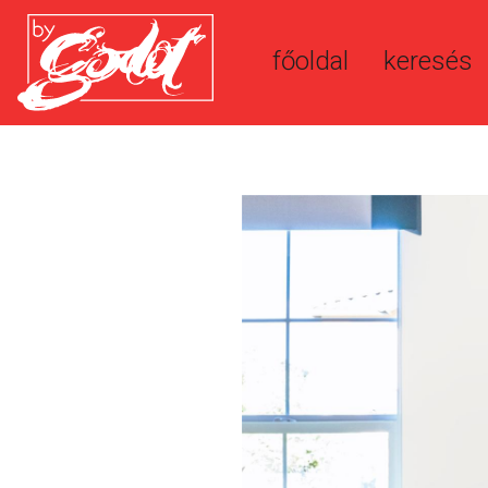
főoldal
keresés