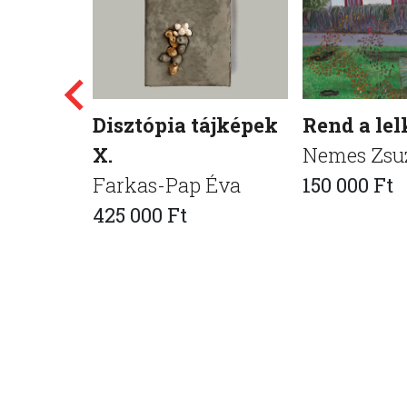
Disztópia tájképek
Rend a lelk
X.
Nemes Zsu
Farkas-Pap Éva
150 000 Ft
425 000 Ft