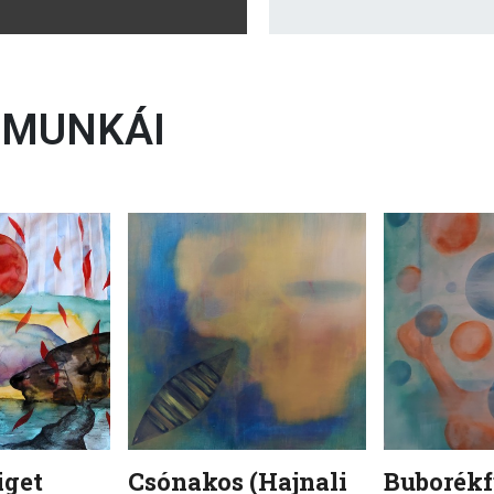
MUNKÁI
iget
Csónakos (Hajnali
Buborékf