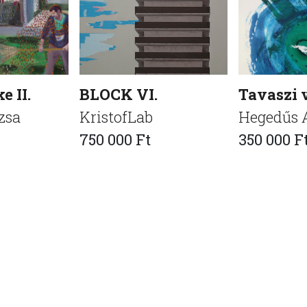
e II.
BLOCK VI.
Tavaszi 
zsa
KristofLab
Hegedűs 
750 000 Ft
350 000 F