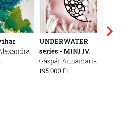
vihar
UNDERWATER
Selfie w
Alexandra
series - MINI IV.
Bognár E
t
Gáspár Annamária
Szteeart
195 000 Ft
150 000 