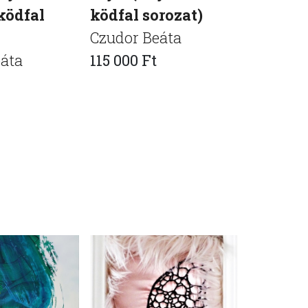
ködfal
ködfal sorozat)
ködfal 
Czudor Beáta
Czudor 
áta
115 000 Ft
225 000 