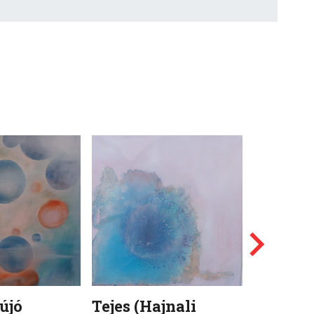
újó
Tejes (Hajnali
Leves (