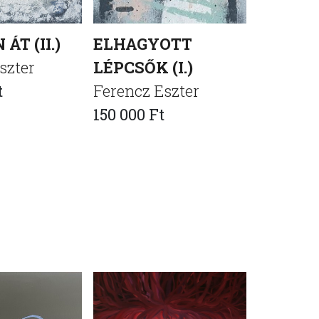
ÁT (II.)
ELHAGYOTT
ELHAG
szter
LÉPCSŐK (I.)
LÉPCSŐK
t
Ferencz Eszter
Ferencz 
150 000 Ft
150 000 