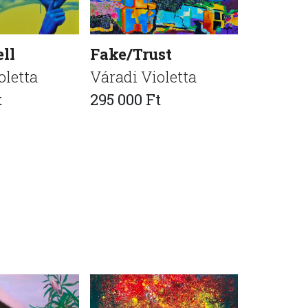
ll
Fake/Trust
Dezimf
oletta
Váradi Violetta
Váradi V
t
295 000 Ft
320 000 