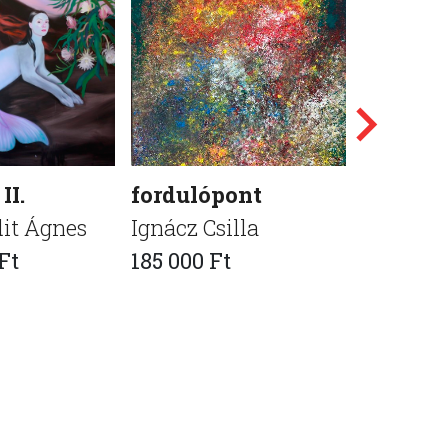
II.
fordulópont
Dezimf
dit Ágnes
Ignácz Csilla
Váradi V
Ft
185 000 Ft
320 000 