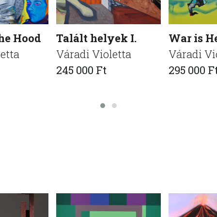
the Hood
Talált helyek I.
War is He
etta
Váradi Violetta
Váradi Vi
245 000 Ft
295 000 F