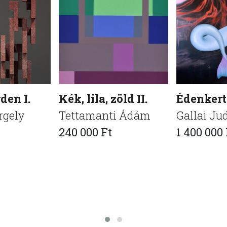
den I.
Kék, lila, zöld II.
Édenkert 
rgely
Tettamanti Ádám
Gallai Ju
240 000 Ft
1 400 000 