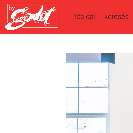
főoldal
keresés