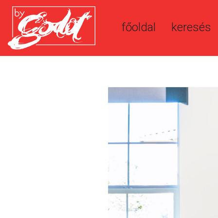
főoldal
keresés