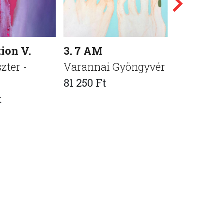
tion V.
3. 7 AM
Test
zter -
Varannai Gyöngyvér
Szeredi
81 250 Ft
255 000 
t