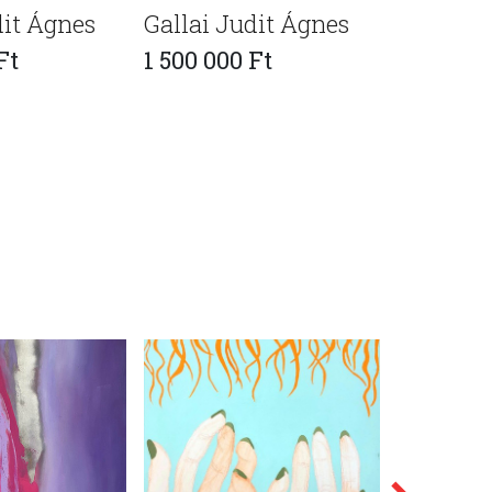
dit Ágnes
Gallai Judit Ágnes
Gallai J
Ft
1 500 000 Ft
1 500 00