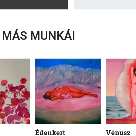
MÁS MUNKÁI
Édenkert
Vénusz