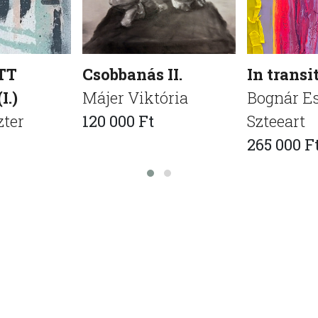
TT
Csobbanás II.
In transi
I.)
Májer Viktória
Bognár Es
zter
120 000 Ft
Szteeart
265 000 F