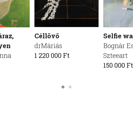
áraz,
Céllövő
Selfie was
yen
drMáriás
Bognár Es
anna
1 220 000 Ft
Szteeart
150 000 Ft