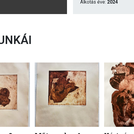
Alkotás éve:
2024
UNKÁI