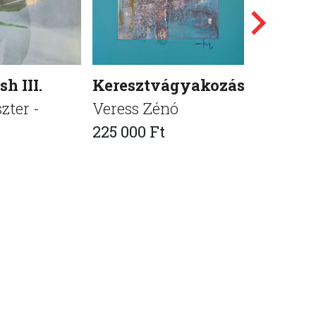
h III.
Keresztvágyakozások15
Közelít
zter -
Veress Zénó
Domokos
225 000 Ft
575 000 