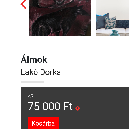
Álmok
Lakó Dorka
ÁR:
75 000 Ft
Kosárba