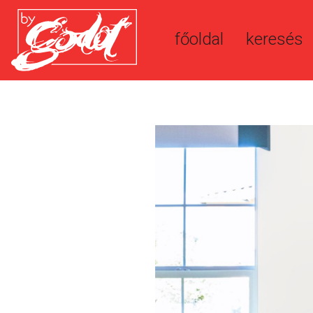
főoldal
keresés