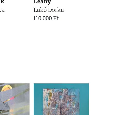
ok
Leány
Álmok
ka
Lakó Dorka
Lakó Do
110 000 Ft
75 000 F