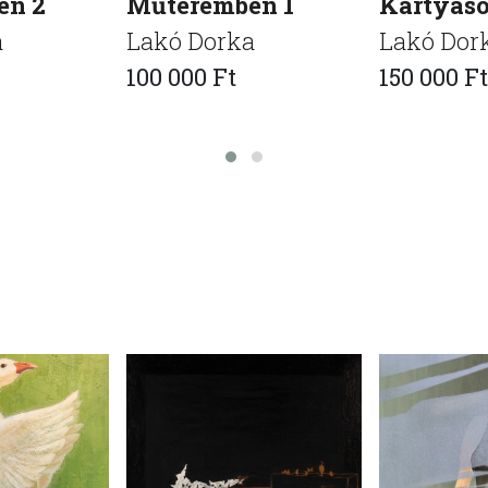
en 2
Műteremben 1
Kártyás
a
Lakó Dorka
Lakó Dor
100 000 Ft
150 000 Ft