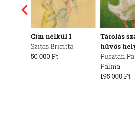
Cím nélkül 1
Tárolás sz
Szitás Brigitta
hűvös hel
50 000 Ft
Pusztafi P
Pálma
195 000 Ft