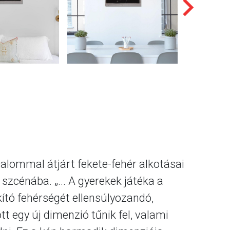
alommal átjárt fekete-fehér alkotásai
zcénába. „... A gyerekek játéka a
ító fehérségét ellensúlyozandó,
tt egy új dimenzió tűnik fel, valami