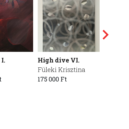
I.
High dive VI.
UNTITL
Füleki Krisztina
Tomecz 
t
175 000 Ft
70 000 F