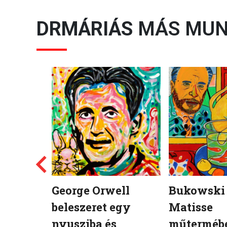
DRMÁRIÁS
MÁS MUN
George Orwell
Bukowski 
beleszeret egy
Matisse
nyusziba és
műterméb