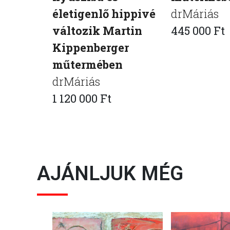
életigenlő hippivé
drMáriás
változik Martin
445 000 Ft
Kippenberger
műtermében
drMáriás
1 120 000 Ft
AJÁNLJUK MÉG