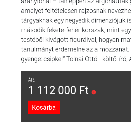
aranyfonal – tán éppen az argonauták g
amelyet feltételesen rajzosnak nevezh
tárgyaknak egy negyedik dimenziójuk is.
második fekete-fehér korszak, mint eg
testéből kivágott figuráival, hogyan m
tanulmányt érdemelne az a mozzanat, ah
gyenge: csipke!” Tolnai Ottó - költő, 
ÁR:
1 112 000 Ft
Kosárba