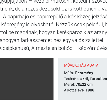
yapjújából? – kezd el működni, kötődni-szövőd
etnénk, de a rezes Jézusokhoz is köthetnénk. 
 A papírhajó és papírrepülő a kék közeg jelzését
y képregény is olvasható. Nézzük csak például
attol be magának, hogyan kerékpározik az aran
ogyan farkasszemet néz egy valós zsilettel – 
író, A csipkehúsú, A meztelen bohóc – képzőművé
MŰALKOTÁS ADATAI:
Műfaj:
Festmény
Technika:
akril, farostl
Méret:
70x22 cm
Alkotás éve:
1986