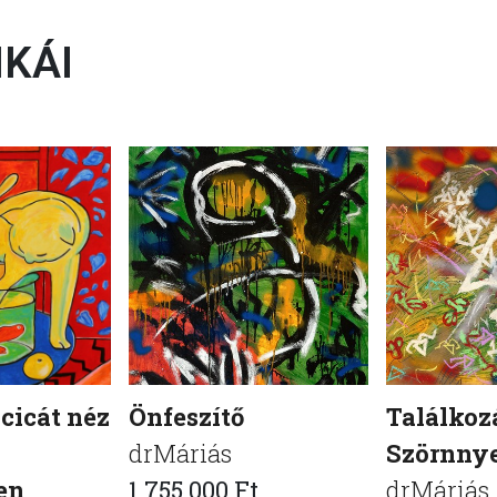
KÁI
cicát néz
Önfeszítő
Találkozá
drMáriás
Szörnny
en
1 755 000 Ft
drMáriás