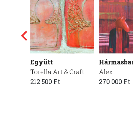
Együtt
Hármasba
Torella Art & Craft
Alex
212 500 Ft
270 000 Ft