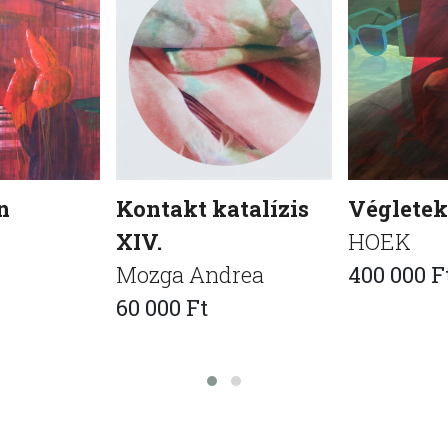
n
Kontakt katalízis
Végletek 
XIV.
HOEK
Mozga Andrea
400 000 F
60 000 Ft