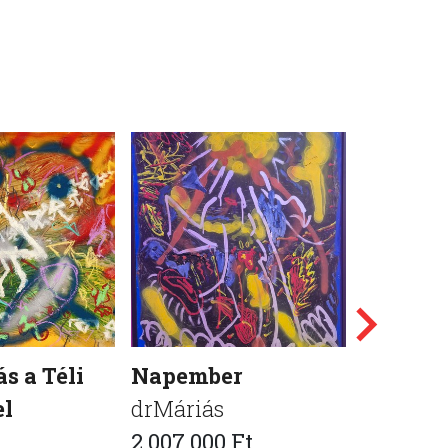
s a Téli
Napember
A csalá
el
drMáriás
drMáriá
2 007 000 Ft
1 755 00