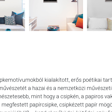
kemotívumokból kialakított, erős poétikai tart
 művészetét a hazai és a nemzetközi művészeti s
mészetesebb, mint hogy a csipkén, a papiros vak
hol megfestett papírcsipke, csipkézett papír mögö