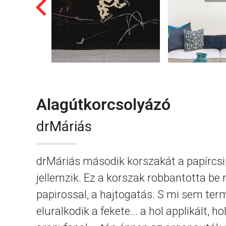
Alagútkorcsolyázó
drMáriás
drMáriás második korszakát a papírcsip
jellemzik. Ez a korszak robbantotta be
papirossal, a hajtogatás. S mi sem ter
eluralkodik a fekete... a hol applikált, 