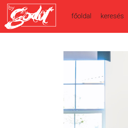
főoldal
keresés