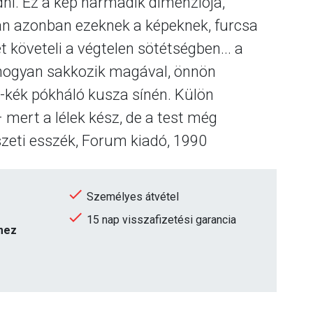
ni. Ez a kép harmadik dimenziója,
Van azonban ezeknek a képeknek, furcsa
 követeli a végtelen sötétségben... a
, hogyan sakkozik magával, önnön
y-kék pókháló kusza sínén. Külön
mert a lélek kész, de a test még
szeti esszék, Forum kiadó, 1990
Személyes átvétel
15 nap visszafizetési garancia
emez