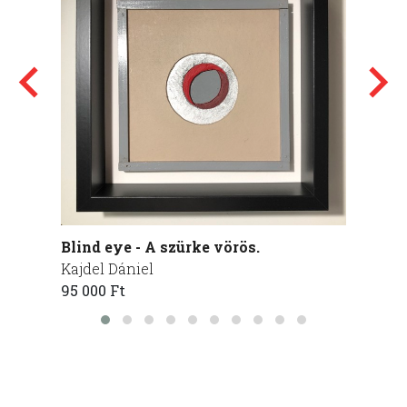
Blind eye - A szürke vörös.
2020
Kajdel Dániel
Torell
95 000 Ft
190 00