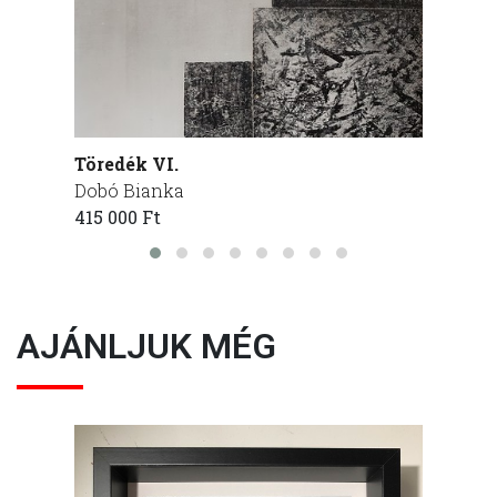
Töredék VI.
Töredé
Dobó Bianka
Dobó 
415 000 Ft
415 00
AJÁNLJUK MÉG