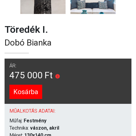
Töredék I.
Dobó Bianka
ÁR:
475 000 Ft
Kosárba
MŰALKOTÁS ADATAI:
Műfaj:
Festmény
Technika:
vászon, akril
Méret:
130x140 cm