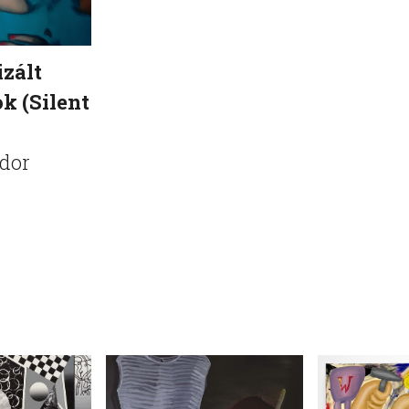
izált
k (Silent
dor