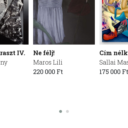
aszt IV.
Ne félj!
Cím nélk
nny
Maros Lili
Sallai Ma
220 000 Ft
175 000 F