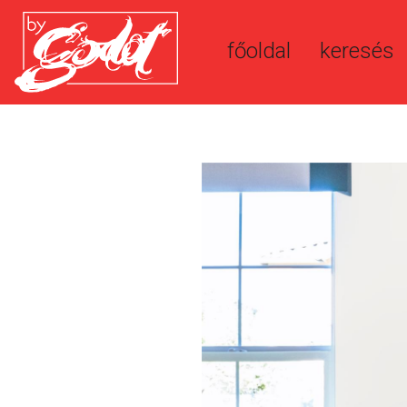
főoldal
keresés