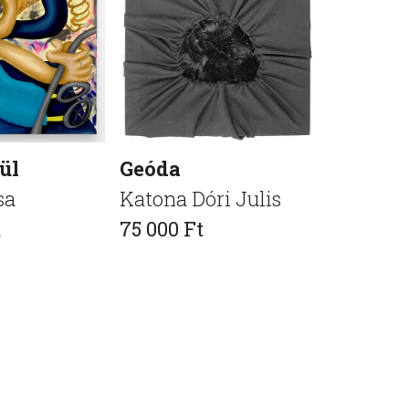
ül
Geóda
Az első
sa
Katona Dóri Julis
Alex
t
75 000 Ft
350 000 