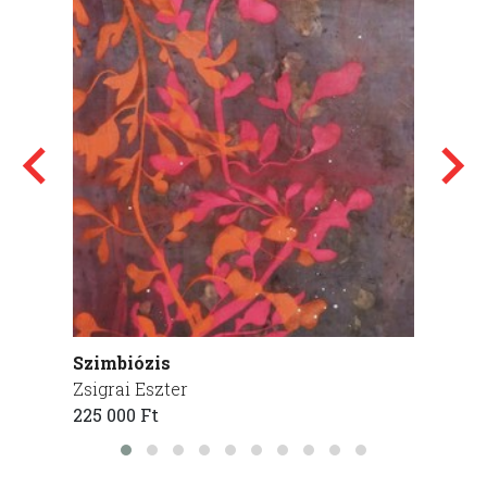
Szimbiózis
SCRA
Zsigrai Eszter
Gabor
225 000 Ft
60 000