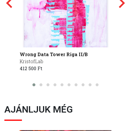
Wrong Data Tower Riga II/B
Wrong
KristofLab
Kristo
412 500 Ft
412 50
AJÁNLJUK MÉG