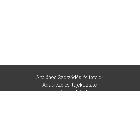
Általános Szerződési feltételek
Adatkezelési tájékoztató
Kapcsolat
Godot-ajándékutalvány feltételek
© Copyright/2020