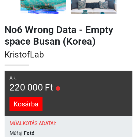
No6 Wrong Data - Empty
space Busan (Korea)
KristofLab
ÁR:
220 000 Ft
Kosárba
MŰALKOTÁS ADATAI:
Műfaj:
Fotó