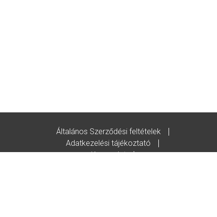
Általános Szerződési feltételek
Adatkezelési tájékoztató
Kapcsolat
Godot-ajándékutalvány feltételek