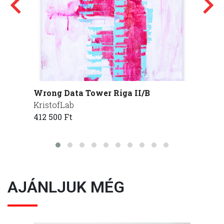
Wrong Data Tower Riga II/B
Wrong
KristofLab
Kristo
412 500 Ft
412 50
AJÁNLJUK MÉG