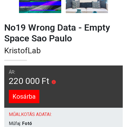
No19 Wrong Data - Empty
Space Sao Paulo
KristofLab
ÁR:
220 000 Ft
Kosárba
MŰALKOTÁS ADATAI:
Műfaj:
Fotó