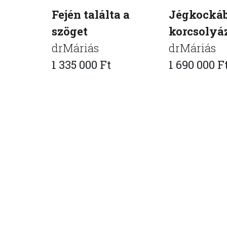
Fején találta a
Jégkocká
szöget
korcsolyá
drMáriás
drMáriás
1 335 000 Ft
1 690 000 F