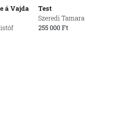
 á Vajda
Test
Layers 
Szeredi Tamara
Tomecz 
istóf
255 000 Ft
370 000 