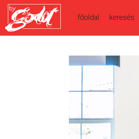
főoldal
keresés