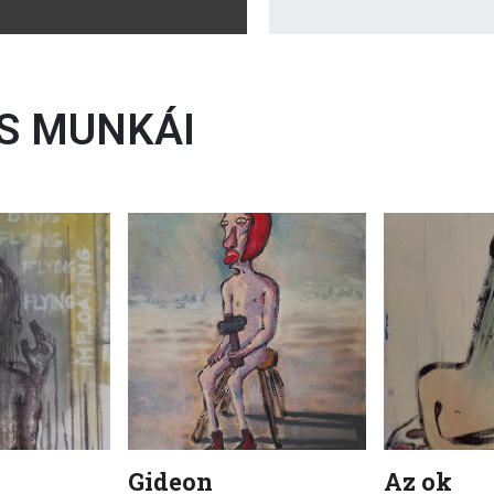
S MUNKÁI
Gideon
Az ok