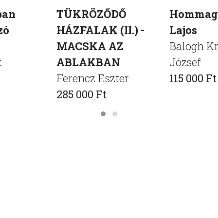
ban
TÜKRÖZŐDŐ
Hommage
zó
HÁZFALAK (II.) -
Lajos
MACSKA AZ
Balogh Kr
t
ABLAKBAN
József
Ferencz Eszter
115 000 Ft
285 000 Ft