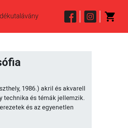
dékutalávány
ófia
thely, 1986.) akril és akvarell
y technika és témák jellemzik.
erezetek és az egyenetlen