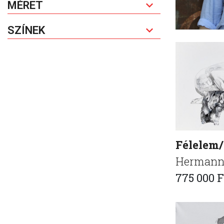
MÉRET
SZÍNEK
Félelem
Hermann 
775 000 F