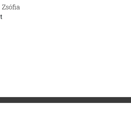
Zsófia
t
Adatkezelési tájékoztató
Kapcsolat
G