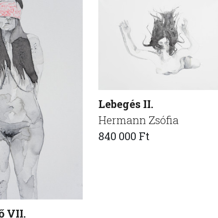
Lebegés II.
Hermann Zsófia
840 000 Ft
 VII.