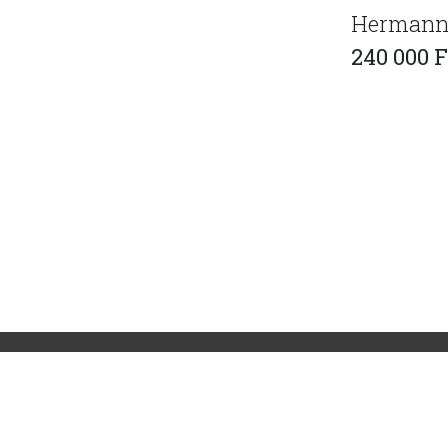
Hermann 
240 000 F
Általános Szerződési feltételek