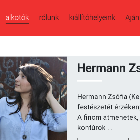
alkotók
rólunk
kiállítóhelyeink
Aján
Hermann Zs
Hermann Zsófia (Kesz
festészetét érzéken
A finom átmenetek, 
kontúrok ...